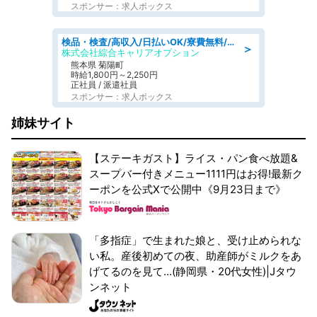
スポンサー：求人ボックス
検品・検査/高収入/日払いOK/寮費無料/日勤/20・30・40代活躍中
＞
株式会社綜合キャリアオプション
熊本県 菊陽町
時給1,800円～2,250円
正社員 / 派遣社員
スポンサー：求人ボックス
姉妹サイト
【ステーキガスト】ライス・パン食べ放題&
スープバー付きメニュー1111円はお得!最新ク
ーポンを公式Xで公開中《9月23日まで》
「多指症」で生まれた娘と、受け止められな
い私。産後初めての夜、助産師がミルクをあ
げてるのを見て...(静岡県・20代女性)|Jタウ
ンネット