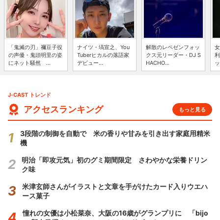
「鬼滅の刃」禰豆子役
ナイツ・塙宣之、You
解散のレペゼンフォッ
女
の声優・鬼頭明里の姿
Tuberヒカルの落語家
クス元リーダー・DJ S
利
にネット騒然 ...
デビュー...
HACHO...
ッ
J-CAST トレンド
アクセスランキング
もっと見る
3段階の制御を自動で 米の香りや甘みを引き出す家庭用精米
機
明治「即攻元気」初のグミ期間限定 さわやかな栄養ドリン
ク味
米津玄師さんがイラストと文章を手がけたカード入りウエハ
ース菓子
憧れの女優は小松菜奈、大阪の16歳がグランプリに 「bijo