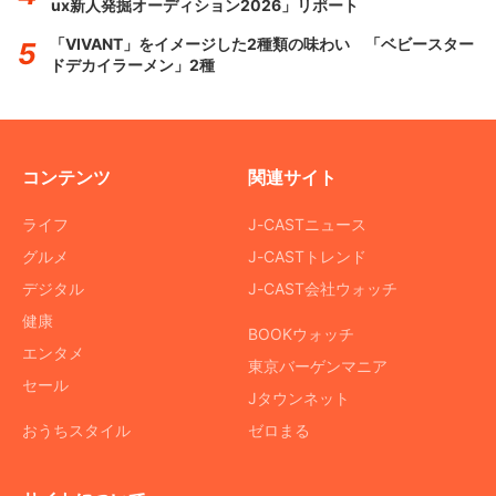
ux新人発掘オーディション2026」リポート
「VIVANT」をイメージした2種類の味わい 「ベビースター
ドデカイラーメン」2種
コンテンツ
関連サイト
ライフ
J-CASTニュース
グルメ
J-CASTトレンド
デジタル
J-CAST会社ウォッチ
健康
BOOKウォッチ
エンタメ
東京バーゲンマニア
セール
Jタウンネット
おうちスタイル
ゼロまる