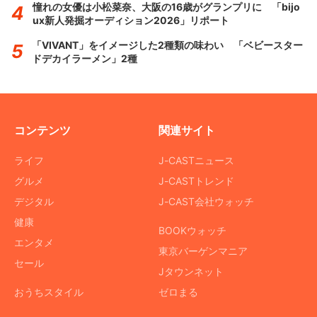
憧れの女優は小松菜奈、大阪の16歳がグランプリに 「bijo
ux新人発掘オーディション2026」リポート
「VIVANT」をイメージした2種類の味わい 「ベビースター
ドデカイラーメン」2種
コンテンツ
関連サイト
ライフ
J-CASTニュース
グルメ
J-CASTトレンド
デジタル
J-CAST会社ウォッチ
健康
BOOKウォッチ
エンタメ
東京バーゲンマニア
セール
Jタウンネット
おうちスタイル
ゼロまる