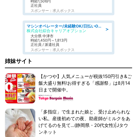
時給1,506円
正社員
スポンサー：求人ボックス
マシンオペレーター/未経験OK/日払いOK/寮費無料/交替制/20・30・40代活躍中
＞
株式会社綜合キャリアオプション
大分県 中津市
時給1,450円～1,813円
正社員 / 派遣社員
スポンサー：求人ボックス
姉妹サイト
【かつや】人気メニューが税抜150円引き&ご
飯大盛り無料!お得すぎる「感謝祭」は8月14
日まで開催中。
「多指症」で生まれた娘と、受け止められな
い私。産後初めての夜、助産師がミルクをあ
げてるのを見て...(静岡県・20代女性)|Jタウ
ンネット