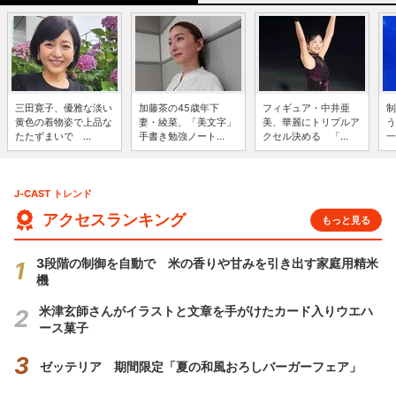
三田寛子、優雅な淡い
加藤茶の45歳年下
フィギュア・中井亜
制
黄色の着物姿で上品な
妻・綾菜、「美文字」
美、華麗にトリプルア
う
たたずまいで ...
手書き勉強ノート...
クセル決める 「...
一
J-CAST トレンド
アクセスランキング
もっと見る
3段階の制御を自動で 米の香りや甘みを引き出す家庭用精米
機
米津玄師さんがイラストと文章を手がけたカード入りウエハ
ース菓子
ゼッテリア 期間限定「夏の和風おろしバーガーフェア」