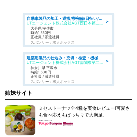
自動車製品の加工・運搬/寮完備/日払い/工場・製造
＞
UTエージェント株式会社AGT西日本第二CU
大分県 宇佐市
時給1,550円
正社員 / 派遣社員
スポンサー：求人ボックス
建築用製品の仕込み・充填・検査・機械操作/寮完備/日払い/工場・製造
＞
UTエージェント株式会社AGT南関東第二CU
神奈川県 平塚市
時給1,500円
正社員 / 派遣社員
スポンサー：求人ボックス
姉妹サイト
ミセスドーナツ全4種を実食レビュー!可愛さ
も食べ応えもばっちりで大満足。