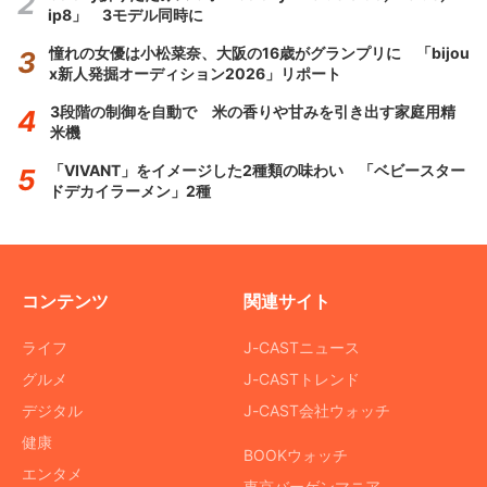
ip8」 3モデル同時に
憧れの女優は小松菜奈、大阪の16歳がグランプリに 「bijou
x新人発掘オーディション2026」リポート
3段階の制御を自動で 米の香りや甘みを引き出す家庭用精
米機
「VIVANT」をイメージした2種類の味わい 「ベビースター
ドデカイラーメン」2種
コンテンツ
関連サイト
ライフ
J-CASTニュース
グルメ
J-CASTトレンド
デジタル
J-CAST会社ウォッチ
健康
BOOKウォッチ
エンタメ
東京バーゲンマニア