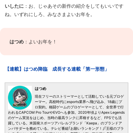
いしたに
：お、じゃあその新作の紹介をしてもいいです
ね。いずれにしろ、みなさまよいお年を。
はつめ
：よいお年を！
【連載】はつめ降臨 成長する連載「第一形態」
はつめ
現在フリーのストリーマーとして活動している元プロゲ
ーマー。高校時代にesports業界へ飛び込み、18歳にプ
ロ契約。格闘ゲームのプロゲーマーとして、全世界で行
われるCAPCOM Pro TourやEVOへも参加。2020年頃よりApex Legends
のゲーム実況をはじめ、当時の最高ランクに昇格するなど、FPSでも活
躍している。米国発スポーツアパレルブランド「Kaepa」のブランドア
ンバサダーを務めている。テレビ番組｢お願いランキング！｣｢王様のブラ