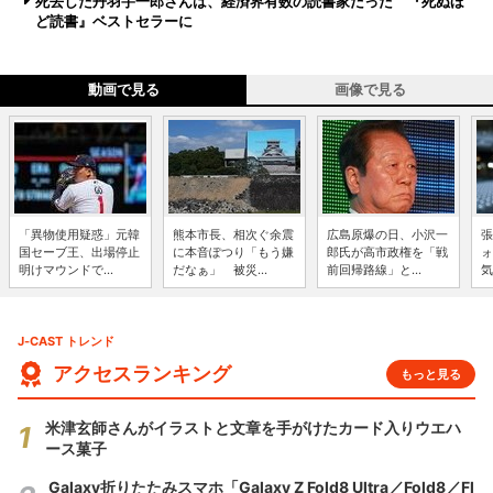
死去した丹羽宇一郎さんは、経済界有数の読書家だった 『死ぬほ
ど読書』ベストセラーに
動画で見る
画像で見る
「異物使用疑惑」元韓
熊本市長、相次ぐ余震
広島原爆の日、小沢一
張
国セーブ王、出場停止
に本音ぽつり「もう嫌
郎氏が高市政権を「戦
ォ
明けマウンドで...
だなぁ」 被災...
前回帰路線」と...
気
J-CAST トレンド
アクセスランキング
もっと見る
米津玄師さんがイラストと文章を手がけたカード入りウエハ
ース菓子
Galaxy折りたたみスマホ「Galaxy Z Fold8 Ultra／Fold8／Fl