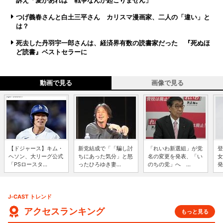
訴え「愛があれば 戦争なんか起こりません」
つげ義春さんと白土三平さん カリスマ漫画家、二人の「違い」と
は？
死去した丹羽宇一郎さんは、経済界有数の読書家だった 『死ぬほ
ど読書』ベストセラーに
動画で見る
画像で見る
【ドジャース】キム・
新党結成で「「騙し討
「れいわ新選組」が党
登
ヘソン、大リーグ公式
ちにあった気分」と怒
名の変更を発表、「い
女
「PSロースタ...
ったひろゆき妻...
のちの党」へ ...
発
J-CAST トレンド
アクセスランキング
もっと見る