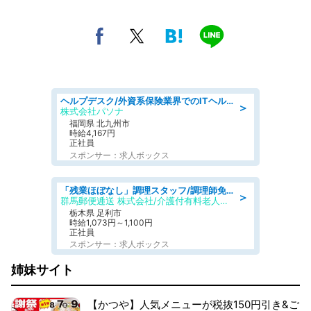
ヘルプデスク/外資系保険業界でのITヘルプデスク業務/駅近/即日勤務可/ヘルプデスク
＞
株式会社パソナ
福岡県 北九州市
時給4,167円
正社員
スポンサー：求人ボックス
「残業ほぼなし」調理スタッフ/調理師免許必須/正職員/日勤のみ/介護付き有料老人ホーム/社会保障完備
＞
群馬郵便逓送 株式会社/介護付有料老人ホーム ふる里
栃木県 足利市
時給1,073円～1,100円
正社員
スポンサー：求人ボックス
姉妹サイト
【かつや】人気メニューが税抜150円引き&ご