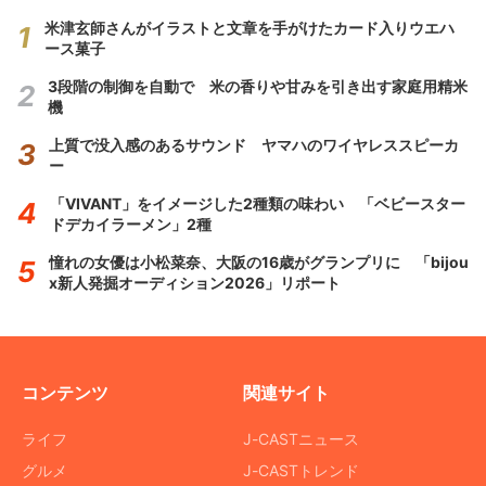
米津玄師さんがイラストと文章を手がけたカード入りウエハ
ース菓子
3段階の制御を自動で 米の香りや甘みを引き出す家庭用精米
機
上質で没入感のあるサウンド ヤマハのワイヤレススピーカ
ー
「VIVANT」をイメージした2種類の味わい 「ベビースター
ドデカイラーメン」2種
憧れの女優は小松菜奈、大阪の16歳がグランプリに 「bijou
x新人発掘オーディション2026」リポート
コンテンツ
関連サイト
ライフ
J-CASTニュース
グルメ
J-CASTトレンド