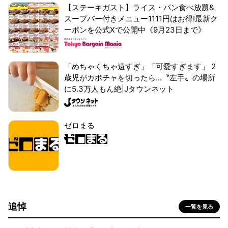
【ステーキガスト】ライス・パン食べ放題&
スープバー付きメニュー1111円はお得!最新ク
ーポンを公式Xで公開中《9月23日まで》
「めちゃくちゃ遠すぎ」「可愛すぎます」 2
歳児がカボチャを切ったら...〝左手〟の場所
に5.3万人もん絶|Jタウンネット
ゼロまる
追悼
一覧を見る