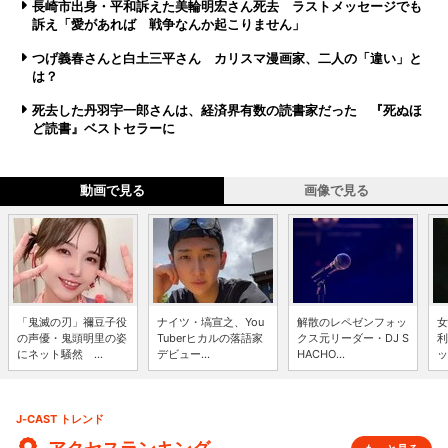
長崎市出身・平和訴えた美輪明宏さん死去 ラストメッセージでも
訴え「愛があれば 戦争なんか起こりません」
つげ義春さんと白土三平さん カリスマ漫画家、二人の「違い」と
は？
死去した丹羽宇一郎さんは、経済界有数の読書家だった 『死ぬほ
ど読書』ベストセラーに
動画で見る
画像で見る
「鬼滅の刃」禰豆子役
ナイツ・塙宣之、You
解散のレペゼンフォッ
女
の声優・鬼頭明里の姿
Tuberヒカルの落語家
クス元リーダー・DJ S
利
にネット騒然 ...
デビュー...
HACHO...
ッ
J-CAST トレンド