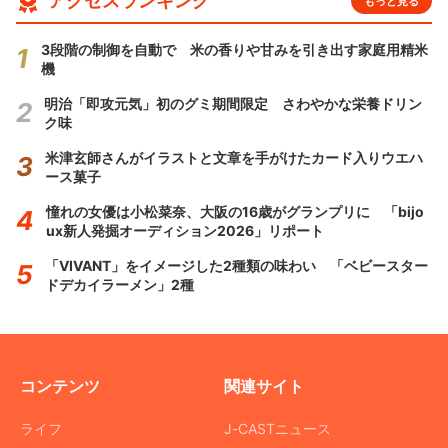
アクセスランキング
もっと見る
3段階の制御を自動で 米の香りや甘みを引き出す家庭用精米
機
明治「即攻元気」初のグミ期間限定 さわやかな栄養ドリン
ク味
米津玄師さんがイラストと文章を手がけたカード入りウエハ
ース菓子
憧れの女優は小松菜奈、大阪の16歳がグランプリに 「bijo
ux新人発掘オーディション2026」リポート
「VIVANT」をイメージした2種類の味わい 「ベビースター
ドデカイラーメン」2種
コンテンツ
関連サイト
ライフ
J-CASTニュース