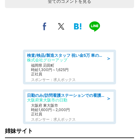
全てのコメントを見る
検査/検品/製造スタッフ 祝い金5万 車のシートにホツレがないか目視チェック
＞
株式会社グローアップ
福岡県 苅田町
時給1,300円～1,625円
正社員
スポンサー：求人ボックス
日勤のみ/訪問看護ステーションでの看護業務/看護師
＞
大阪府東大阪市の日勤
大阪府 東大阪市
時給1,600円～2,000円
正社員
スポンサー：求人ボックス
姉妹サイト