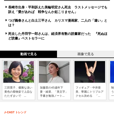
長崎市出身・平和訴えた美輪明宏さん死去 ラストメッセージでも
訴え「愛があれば 戦争なんか起こりません」
つげ義春さんと白土三平さん カリスマ漫画家、二人の「違い」と
は？
死去した丹羽宇一郎さんは、経済界有数の読書家だった 『死ぬほ
ど読書』ベストセラーに
動画で見る
画像で見る
三田寛子、優雅な淡い
加藤茶の45歳年下
フィギュア・中井亜
制
黄色の着物姿で上品な
妻・綾菜、「美文字」
美、華麗にトリプルア
う
たたずまいで ...
手書き勉強ノート...
クセル決める 「...
一
J-CAST トレンド