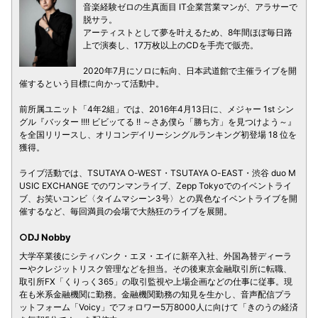
音楽経験ゼロの生真面目 IT企業営業マンが、アラサーで
脱サラ。
アーティストとして夢を叶えるため、8年間ほぼ毎日路
上で演奏し、17万枚以上のCDを手売で販売。
2020年7月にソロに転向、日本武道館で主催ライブを開
催するという目標に向かって活動中。
前所属ユニット「4年2組」では、2016年4月13日に、メジャー 1st シン
グル『バッター !!!! ビビッてる !! ～さあ僕ら「勝ち方」を見つけよう～』
を全国リリースし、オリコンデイリーシングルランキング初登場 18 位を
獲得。
ライブ活動では、TSUTAYA O-WEST・TSUTAYA O-EAST・渋谷 duo M
USIC EXCHANGE でのワンマンライブ、Zepp Tokyoでのイベントライ
ブ、お笑いコンビ〈タイムマシーン3号〉との異色なイベントライブを開
催するなど、毎回満員の会場で大熱狂のライブを展開。
○DJ Nobby
大学卒業後にシティバンク・エヌ・エイに新卒入社、外国為替ディーラ
ーやクレジットリスク管理などを担当。その後東京金融取引所に転職、
取引所FX「くりっく365」の取引監視や上場企画などの仕事に従事。現
在も米系金融機関に勤務。金融機関勤務の知見を生かし、音声配信プラ
ットフォーム「Voicy」でフォロワー5万8000人に向けて「きのうの経済