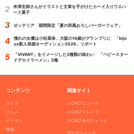
米津玄師さんがイラストと文章を手がけたカード入りウエハ
ース菓子
ゼッテリア 期間限定「夏の和風おろしバーガーフェア」
憧れの女優は小松菜奈、大阪の16歳がグランプリに 「bijo
ux新人発掘オーディション2026」リポート
「VIVANT」をイメージした2種類の味わい 「ベビースター
ドデカイラーメン」2種
コンテンツ
関連サイト
ライフ
J-CASTニュース
グルメ
J-CASTトレンド
デジタル
J-CAST会社ウォッチ
健康
BOOKウォッチ