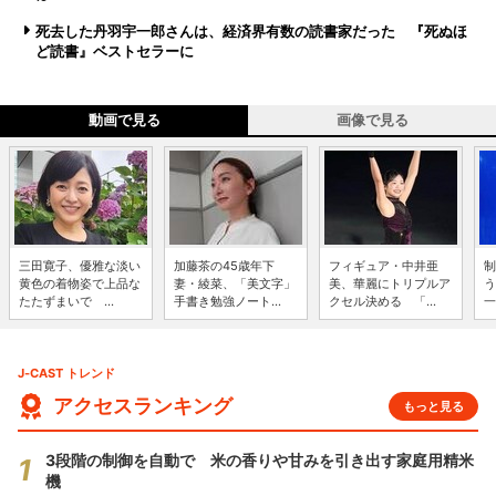
死去した丹羽宇一郎さんは、経済界有数の読書家だった 『死ぬほ
ど読書』ベストセラーに
動画で見る
画像で見る
三田寛子、優雅な淡い
加藤茶の45歳年下
フィギュア・中井亜
制
黄色の着物姿で上品な
妻・綾菜、「美文字」
美、華麗にトリプルア
う
たたずまいで ...
手書き勉強ノート...
クセル決める 「...
一
J-CAST トレンド
アクセスランキング
もっと見る
3段階の制御を自動で 米の香りや甘みを引き出す家庭用精米
機