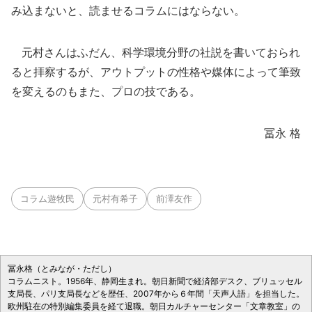
み込まないと、読ませるコラムにはならない。
元村さんはふだん、科学環境分野の社説を書いておられ
ると拝察するが、アウトプットの性格や媒体によって筆致
を変えるのもまた、プロの技である。
冨永 格
コラム遊牧民
元村有希子
前澤友作
冨永格（とみなが・ただし）
コラムニスト。1956年、静岡生まれ。朝日新聞で経済部デスク、ブリュッセル
支局長、パリ支局長などを歴任、2007年から６年間「天声人語」を担当した。
欧州駐在の特別編集委員を経て退職。朝日カルチャーセンター「文章教室」の