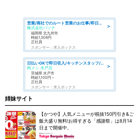
営業/商社でのルート営業のお仕事/即日勤務可/車通勤可/営業
＞
株式会社パソナ
福岡県 北九州市
時給1,506円
正社員
スポンサー：求人ボックス
日払いOKで即日収入/キッチンスタッフ/「原付免許必須」デリバリー業務など、自己成長可能な幅広い仕事に挑戦!髪型自由&ピアス・ネイルOK/茨城県/水戸市
＞
肉メシ 水戸店
茨城県 水戸市
時給1,100円～
正社員
スポンサー：求人ボックス
姉妹サイト
【かつや】人気メニューが税抜150円引き&ご
飯大盛り無料!お得すぎる「感謝祭」は8月14
日まで開催中。