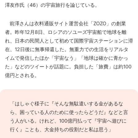
澤友作氏（46）の宇宙旅行を論じている。
前澤さんは衣料通販サイト運営会社「ZOZO」の創業
者。昨年12月8日、ロシアのソユーズ宇宙船で地球を離
れ、日本の民間人として初めて国際宇宙ステーションに滞
在、12日後に無事帰還した。無重力での生活をリアルタ
イムで発信したほか「宇宙なう」「地球は確かに青かっ
た」などのツイートが話題に。負担した「旅費」は約100
億円とされる。
「はしゃぐ様子に『そんな無駄遣いする金があるな
ら、困っている人のために使ったらどうだ』などと言
う人がいる。けれど、100億円払って『宇宙へ遊びに
行く』ことも、大金持ちの役割だと私は思う」