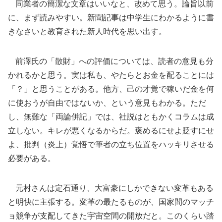
同業者の簡潔な文章はいいなと、改めて思う。論旨以前
に、まず読みやすい。新聞記事は中学生にわかるように書
きなさいと教育された新人時代を思い出す。
前澤氏の「散財」への評価については、読者の意見も分
かれるかと思う。実は私も、やたらとお金を配ることには
「？」と思うことがある。他方、己の才覚で稼いだ金を何
に使おうが自由ではないか、という意見もわかる。ただ
し、無難な「両論併記」では、社説はともかくコラムは成
立しない。キレが悪くなるからだ。褒めるにせよ貶すにせ
よ、批判（炎上）覚悟で筆者の立ち位置をハッキリさせる
必要がある。
元村さんは定石通り、大富豪にしかできない変革もある
と明快に主張する。変革の最たるものが、国家間のマッチ
ョ競争が支配してきた宇宙空間の開放だと。このくらい踏