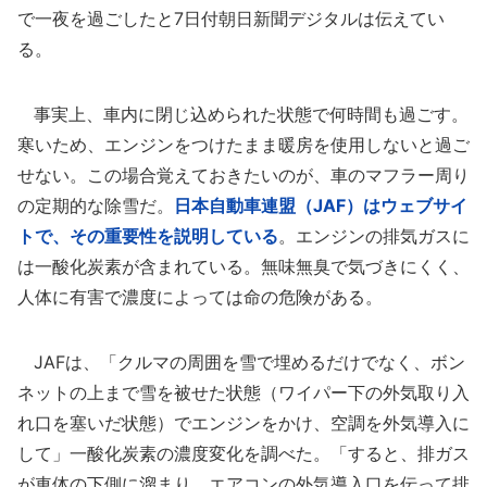
で一夜を過ごしたと7日付朝日新聞デジタルは伝えてい
る。
事実上、車内に閉じ込められた状態で何時間も過ごす。
寒いため、エンジンをつけたまま暖房を使用しないと過ご
せない。この場合覚えておきたいのが、車のマフラー周り
の定期的な除雪だ。
日本自動車連盟（JAF）はウェブサイ
トで、その重要性を説明している
。エンジンの排気ガスに
は一酸化炭素が含まれている。無味無臭で気づきにくく、
人体に有害で濃度によっては命の危険がある。
JAFは、「クルマの周囲を雪で埋めるだけでなく、ボン
ネットの上まで雪を被せた状態（ワイパー下の外気取り入
れ口を塞いだ状態）でエンジンをかけ、空調を外気導入に
して」一酸化炭素の濃度変化を調べた。「すると、排ガス
が車体の下側に溜まり、エアコンの外気導入口を伝って排