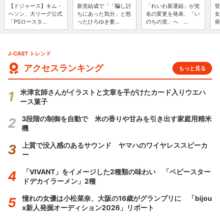
【ドジャース】キム・
新党結成で「「騙し討
「れいわ新選組」が党
登
ヘソン、大リーグ公式
ちにあった気分」と怒
名の変更を発表、「い
女
「PSロースタ...
ったひろゆき妻...
のちの党」へ ...
発
J-CAST トレンド
アクセスランキング
もっと見る
米津玄師さんがイラストと文章を手がけたカード入りウエハ
ース菓子
3段階の制御を自動で 米の香りや甘みを引き出す家庭用精米
機
上質で没入感のあるサウンド ヤマハのワイヤレススピーカ
ー
「VIVANT」をイメージした2種類の味わい 「ベビースター
ドデカイラーメン」2種
憧れの女優は小松菜奈、大阪の16歳がグランプリに 「bijou
x新人発掘オーディション2026」リポート