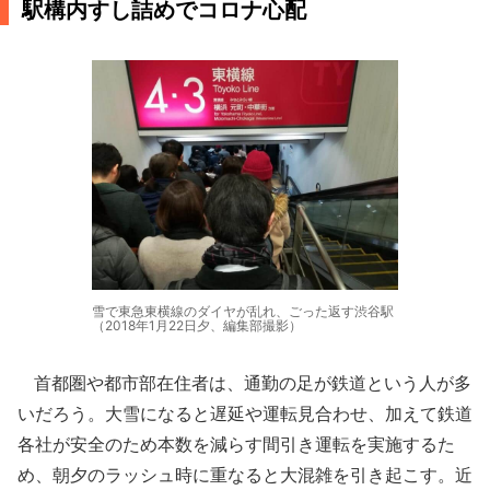
駅構内すし詰めでコロナ心配
雪で東急東横線のダイヤが乱れ、ごった返す渋谷駅
（2018年1月22日夕、編集部撮影）
首都圏や都市部在住者は、通勤の足が鉄道という人が多
いだろう。大雪になると遅延や運転見合わせ、加えて鉄道
各社が安全のため本数を減らす間引き運転を実施するた
め、朝夕のラッシュ時に重なると大混雑を引き起こす。近