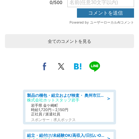
全てのコメントを見る
製品の梱包・組立および検査・ 奥州市江刺/大手企業で長期安定 梱包・検査・組立/半年経過毎に5万円の報奨金有
＞
株式会社ホットスタッフ岩手
岩手県 金ケ崎町
時給1,720円～2,150円
正社員 / 派遣社員
スポンサー：求人ボックス
組立・組付け/未経験OK/高収入/日払いOK/寮費無料/交替制
＞