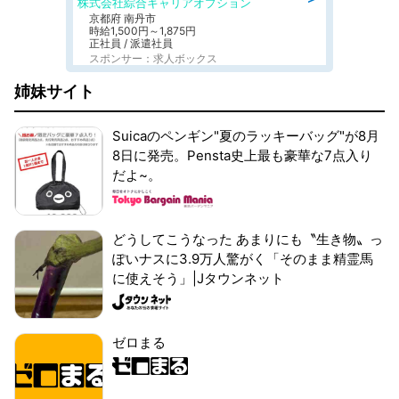
株式会社綜合キャリアオプション
京都府 南丹市
時給1,500円～1,875円
正社員 / 派遣社員
スポンサー：求人ボックス
姉妹サイト
Suicaのペンギン"夏のラッキーバッグ"が8月
8日に発売。Pensta史上最も豪華な7点入り
だよ~。
どうしてこうなった あまりにも〝生き物〟っ
ぽいナスに3.9万人驚がく「そのまま精霊馬
に使えそう」|Jタウンネット
ゼロまる