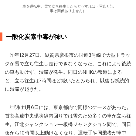
車を運転中、雪で立ち往生したらどうすれば（写真と記
事は関係ありません）
一酸化炭素中毒が怖い
昨年12月27日、滋賀県彦根市の国道8号線で大型トラッ
クが雪で立ち往生し走行できなくなった。これにより後続
の車も動けず、渋滞が発生。同日のNHKの報道による
と、立ち往生は7時間ほど続いたとみられ、以後も断続的
に渋滞が起きた。
年明け1月6日には、東京都内で同様のケースがあった。
首都高速中央環状線内回りでは雪のため多くの車が立ち往
生。江北ジャンクション―板橋ジャンクション間で、同日
夜から10時間以上動けなくなり、運転手や同乗者が車中