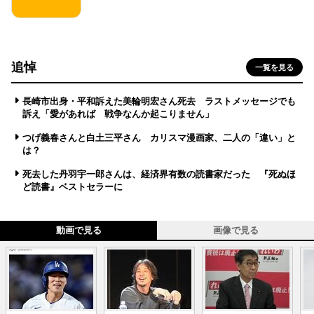
追悼
一覧を見る
長崎市出身・平和訴えた美輪明宏さん死去 ラストメッセージでも
訴え「愛があれば 戦争なんか起こりません」
つげ義春さんと白土三平さん カリスマ漫画家、二人の「違い」と
は？
死去した丹羽宇一郎さんは、経済界有数の読書家だった 『死ぬほ
ど読書』ベストセラーに
動画で見る
画像で見る