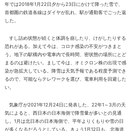
年では2018年1月22日夕から23日にかけて降った雪で、
首都圏の鉄道各線はダイヤが乱れ、駅が通勤客でごった返
した。
すし詰め状態が続くと体調を崩したり、けがしたりする
恐れがある。加えて今は、コロナ感染の不安がつきまと
う。地下の駅構内や電車内で長時間、密状態の場所にとど
まるのは避けたい。まして今は、オミクロン株の出現で感
染が急拡大している。降雪は天気予報である程度予測でき
るので、可能ならテレワークを選び、電車利用を回避した
い。
気象庁が2021年12月24日に発表した、22年1～3月の天
気によると、西日本の日本海側で降雪量が多いとの見通
し。1月は北日本の日本海側で、平年よりくもりや雪の日
が多くなるだろうとしている。きょう1月12日も、北海道