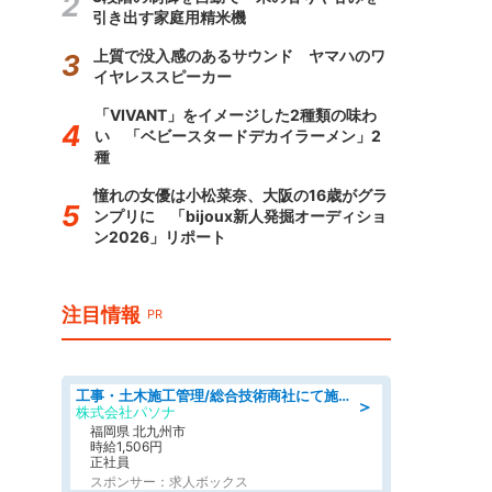
引き出す家庭用精米機
上質で没入感のあるサウンド ヤマハのワ
イヤレススピーカー
「VIVANT」をイメージした2種類の味わ
い 「ベビースタードデカイラーメン」2
種
憧れの女優は小松菜奈、大阪の16歳がグラ
ンプリに 「bijoux新人発掘オーディショ
ン2026」リポート
注目情報
PR
工事・土木施工管理/総合技術商社にて施工管理のお仕事/即日勤務可/車通勤可/工事・土木施工管理/生産・品質管理
＞
株式会社パソナ
福岡県 北九州市
時給1,506円
正社員
スポンサー：求人ボックス