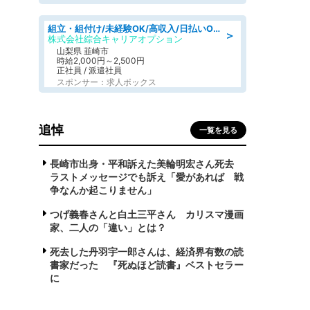
組立・組付け/未経験OK/高収入/日払いOK/寮費無料/日勤
＞
株式会社綜合キャリアオプション
山梨県 韮崎市
時給2,000円～2,500円
正社員 / 派遣社員
スポンサー：求人ボックス
追悼
一覧を見る
長崎市出身・平和訴えた美輪明宏さん死去
ラストメッセージでも訴え「愛があれば 戦
争なんか起こりません」
つげ義春さんと白土三平さん カリスマ漫画
家、二人の「違い」とは？
死去した丹羽宇一郎さんは、経済界有数の読
書家だった 『死ぬほど読書』ベストセラー
に