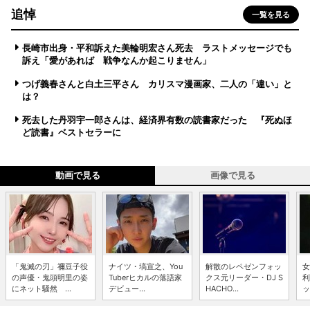
追悼
一覧を見る
長崎市出身・平和訴えた美輪明宏さん死去 ラストメッセージでも
訴え「愛があれば 戦争なんか起こりません」
つげ義春さんと白土三平さん カリスマ漫画家、二人の「違い」と
は？
死去した丹羽宇一郎さんは、経済界有数の読書家だった 『死ぬほ
ど読書』ベストセラーに
動画で見る
画像で見る
「鬼滅の刃」禰豆子役
ナイツ・塙宣之、You
解散のレペゼンフォッ
女
の声優・鬼頭明里の姿
Tuberヒカルの落語家
クス元リーダー・DJ S
利
にネット騒然 ...
デビュー...
HACHO...
ッ