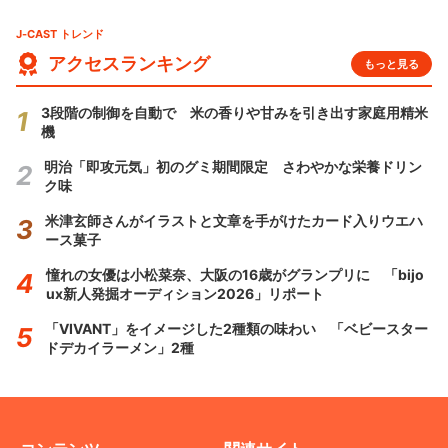
J-CAST トレンド
アクセスランキング
もっと見る
3段階の制御を自動で 米の香りや甘みを引き出す家庭用精米
機
明治「即攻元気」初のグミ期間限定 さわやかな栄養ドリン
ク味
米津玄師さんがイラストと文章を手がけたカード入りウエハ
ース菓子
憧れの女優は小松菜奈、大阪の16歳がグランプリに 「bijo
ux新人発掘オーディション2026」リポート
「VIVANT」をイメージした2種類の味わい 「ベビースター
ドデカイラーメン」2種