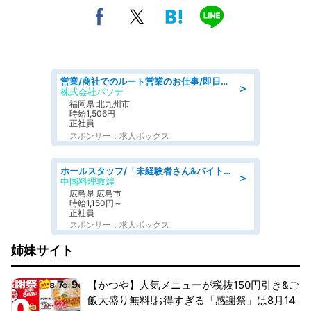
営業/商社でのルート営業のお仕事/即日勤務可/車通勤可/営業
＞
株式会社パソナ
福岡県 北九州市
時給1,506円
正社員
スポンサー：求人ボックス
ホールスタッフ/「未経験者さん&バイトデビューも大歓迎」残業ほぼなし×1日3時間〜勤務OK!フォロー体制も充実/広島県/広島市南区
＞
中国料理敦煌
広島県 広島市
時給1,150円～
正社員
スポンサー：求人ボックス
姉妹サイト
【かつや】人気メニューが税抜150円引き&ご
飯大盛り無料!お得すぎる「感謝祭」は8月14