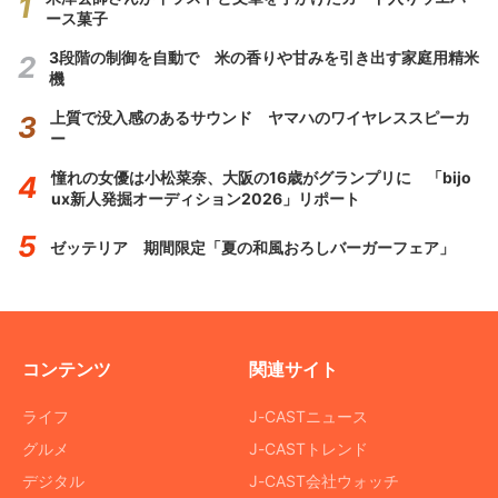
ース菓子
3段階の制御を自動で 米の香りや甘みを引き出す家庭用精米
機
上質で没入感のあるサウンド ヤマハのワイヤレススピーカ
ー
憧れの女優は小松菜奈、大阪の16歳がグランプリに 「bijo
ux新人発掘オーディション2026」リポート
ゼッテリア 期間限定「夏の和風おろしバーガーフェア」
コンテンツ
関連サイト
ライフ
J-CASTニュース
グルメ
J-CASTトレンド
デジタル
J-CAST会社ウォッチ