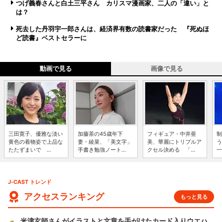
つげ義春さんと白土三平さん カリスマ漫画家、二人の「違い」と
は？
死去した丹羽宇一郎さんは、経済界有数の読書家だった 『死ぬほ
ど読書』ベストセラーに
動画で見る
画像で見る
三田寛子、優雅な淡い
加藤茶の45歳年下
フィギュア・中井亜
制
黄色の着物姿で上品な
妻・綾菜、「美文字」
美、華麗にトリプルア
う
たたずまいで ...
手書き勉強ノート...
クセル決める 「...
一
J-CAST トレンド
アクセスランキング
もっと見る
米津玄師さんがイラストと文章を手がけたカード入りウエハ