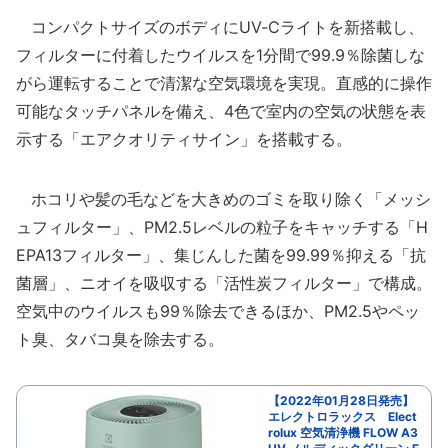
コンパクトサイズのボディにUV-Cライトを新搭載し、
フィルターに付着したウイルスを1分間で99.9％除菌しな
がら運転することで清潔な空気環境を実現。直感的に操作
可能なタッチパネルを備え、4色で室内の空気の状態を表
示する「エアクオリティサイン」を搭載する。
ホコリや髪の毛などを大きめのゴミを取り除く「メッシ
ュフィルター」、PM2.5レベルの粒子をキャッチする「H
EPA13フィルター」、集じんした菌を99.99％抑える「抗
菌層」、ニオイを吸収する「活性炭フィルター」で構成。
空気中のウイルスも99％除去できるほか、PM2.5やペッ
ト臭、タバコ臭を除去する。
【2022年01月28日発売】
エレクトロラックス Elect
rolux 空気清浄機 FLOW A3