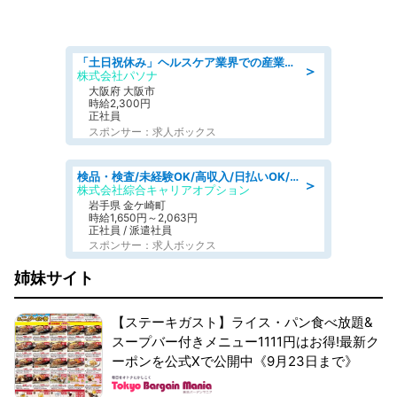
「土日祝休み」ヘルスケア業界での産業保健師業務/看護師/高時給/要資格:正看護師
＞
株式会社パソナ
大阪府 大阪市
時給2,300円
正社員
スポンサー：求人ボックス
検品・検査/未経験OK/高収入/日払いOK/交替制/20・30・40代活躍中
＞
株式会社綜合キャリアオプション
岩手県 金ケ崎町
時給1,650円～2,063円
正社員 / 派遣社員
スポンサー：求人ボックス
姉妹サイト
【ステーキガスト】ライス・パン食べ放題&
スープバー付きメニュー1111円はお得!最新ク
ーポンを公式Xで公開中《9月23日まで》