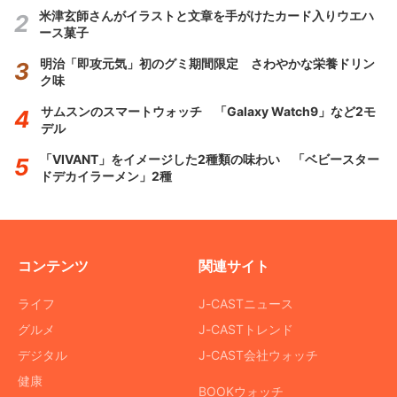
米津玄師さんがイラストと文章を手がけたカード入りウエハ
ース菓子
明治「即攻元気」初のグミ期間限定 さわやかな栄養ドリン
ク味
サムスンのスマートウォッチ 「Galaxy Watch9」など2モ
デル
「VIVANT」をイメージした2種類の味わい 「ベビースター
ドデカイラーメン」2種
コンテンツ
関連サイト
ライフ
J-CASTニュース
グルメ
J-CASTトレンド
デジタル
J-CAST会社ウォッチ
健康
BOOKウォッチ