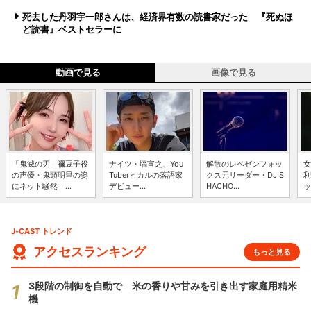
死去した丹羽宇一郎さんは、経済界有数の読書家だった 『死ぬほ
ど読書』ベストセラーに
動画で見る
画像で見る
「鬼滅の刃」禰豆子役
ナイツ・塙宣之、You
解散のレペゼンフォッ
女
の声優・鬼頭明里の姿
Tuberヒカルの落語家
クス元リーダー・DJ S
利
にネット騒然 ...
デビュー...
HACHO...
ッ
J-CAST トレンド
アクセスランキング
もっと見る
3段階の制御を自動で 米の香りや甘みを引き出す家庭用精米
機