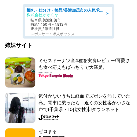
梱包・仕分け・検品/美濃加茂市の人気求人仕分け/高時給/長期休暇充実
＞
株式会社オオミヤ
岐阜県 美濃加茂市
時給1,450円～1,813円
正社員 / 派遣社員
スポンサー：求人ボックス
姉妹サイト
ミセスドーナツ全4種を実食レビュー!可愛さ
も食べ応えもばっちりで大満足。
気付かないうちに経血でズボンを汚していた
私。電車に乗ったら、近くの女性客が小さな
声で(千葉県・10代女性)|Jタウンネット
ゼロまる