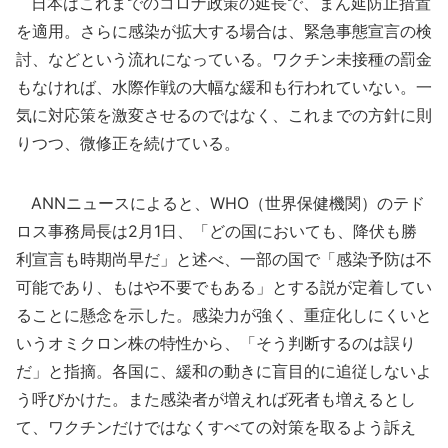
日本はこれまでのコロナ政策の延長で、まん延防止措置
を適用。さらに感染が拡大する場合は、緊急事態宣言の検
討、などという流れになっている。ワクチン未接種の罰金
もなければ、水際作戦の大幅な緩和も行われていない。一
気に対応策を激変させるのではなく、これまでの方針に則
りつつ、微修正を続けている。
ANNニュースによると、WHO（世界保健機関）のテド
ロス事務局長は2月1日、「どの国においても、降伏も勝
利宣言も時期尚早だ」と述べ、一部の国で「感染予防は不
可能であり、もはや不要でもある」とする説が定着してい
ることに懸念を示した。感染力が強く、重症化しにくいと
いうオミクロン株の特性から、「そう判断するのは誤り
だ」と指摘。各国に、緩和の動きに盲目的に追従しないよ
う呼びかけた。また感染者が増えれば死者も増えるとし
て、ワクチンだけではなくすべての対策を取るよう訴え