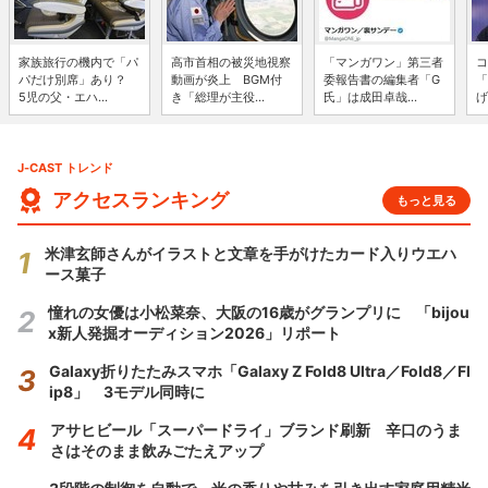
家族旅行の機内で「パ
高市首相の被災地視察
「マンガワン」第三者
コ
パだけ別席」あり？
動画が炎上 BGM付
委報告書の編集者「G
「
5児の父・エハ...
き「総理が主役...
氏」は成田卓哉...
げ
J-CAST トレンド
アクセスランキング
もっと見る
米津玄師さんがイラストと文章を手がけたカード入りウエハ
ース菓子
憧れの女優は小松菜奈、大阪の16歳がグランプリに 「bijou
x新人発掘オーディション2026」リポート
Galaxy折りたたみスマホ「Galaxy Z Fold8 Ultra／Fold8／Fl
ip8」 3モデル同時に
アサヒビール「スーパードライ」ブランド刷新 辛口のうま
さはそのまま飲みごたえアップ