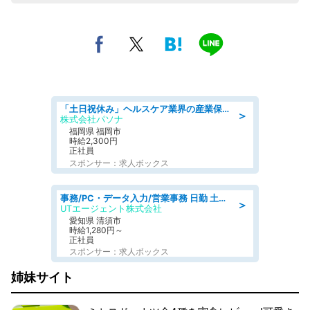
「土日祝休み」ヘルスケア業界の産業保健師/高時給/未経験OK/要資格:保健師、正看護師
＞
株式会社パソナ
福岡県 福岡市
時給2,300円
正社員
スポンサー：求人ボックス
事務/PC・データ入力/営業事務 日勤 土日休み 残業少なめ 車通勤OK 総合事務
＞
UTエージェント株式会社
愛知県 清須市
時給1,280円～
正社員
スポンサー：求人ボックス
姉妹サイト