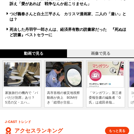
訴え「愛があれば 戦争なんか起こりません」
つげ義春さんと白土三平さん カリスマ漫画家、二人の「違い」と
は？
死去した丹羽宇一郎さんは、経済界有数の読書家だった 『死ぬほ
ど読書』ベストセラーに
動画で見る
画像で見る
家族旅行の機内で「パ
高市首相の被災地視察
「マンガワン」第三者
コ
パだけ別席」あり？
動画が炎上 BGM付
委報告書の編集者「G
「
5児の父・エハ...
き「総理が主役...
氏」は成田卓哉...
げ
J-CAST トレンド
アクセスランキング
もっと見る