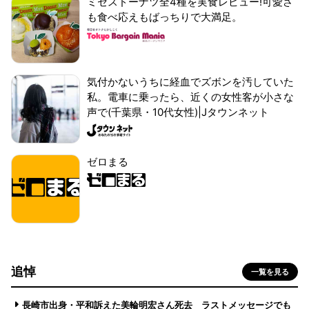
ミセスドーナツ全4種を実食レビュー!可愛さ
も食べ応えもばっちりで大満足。
気付かないうちに経血でズボンを汚していた
私。電車に乗ったら、近くの女性客が小さな
声で(千葉県・10代女性)|Jタウンネット
ゼロまる
追悼
一覧を見る
長崎市出身・平和訴えた美輪明宏さん死去 ラストメッセージでも