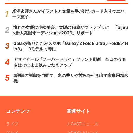
米津玄師さんがイラストと文章を手がけたカード入りウエハ
ース菓子
憧れの女優は小松菜奈、大阪の16歳がグランプリに 「bijou
x新人発掘オーディション2026」リポート
Galaxy折りたたみスマホ「Galaxy Z Fold8 Ultra／Fold8／Fl
ip8」 3モデル同時に
アサヒビール「スーパードライ」ブランド刷新 辛口のうま
さはそのまま飲みごたえアップ
3段階の制御を自動で 米の香りや甘みを引き出す家庭用精米
機
コンテンツ
関連サイト
ライフ
J-CASTニュース
グルメ
J-CASTトレンド