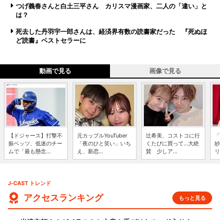
つげ義春さんと白土三平さん カリスマ漫画家、二人の「違い」と
は？
死去した丹羽宇一郎さんは、経済界有数の読書家だった 『死ぬほ
ど読書』ベストセラーに
動画で見る
画像で見る
【ドジャース】打撃不
元カップルYouTuber
辻希美、コストコに行
「
振ベッツ、低迷のチー
「夜のひと笑い」いち
くたびに買って...大絶
紗
ムで「最も懸念...
え、新恋...
賛 少しア...
リ
J-CAST トレンド
アクセスランキング
もっと見る