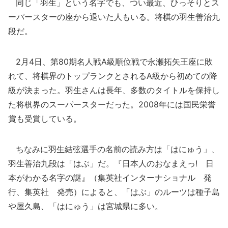
同じ「羽生」という名字でも、つい最近、ひっそりとス
ーパースターの座から退いた人もいる。将棋の羽生善治九
段だ。
2月4日、第80期名人戦A級順位戦で永瀬拓矢王座に敗
れて、将棋界のトップランクとされるA級から初めての降
級が決まった。羽生さんは長年、多数のタイトルを保持し
た将棋界のスーパースターだった。2008年には国民栄誉
賞も受賞している。
ちなみに羽生結弦選手の名前の読み方は「はにゅう」、
羽生善治九段は「はぶ」だ。『日本人のおなまえっ! 日
本がわかる名字の謎』（集英社インターナショナル 発
行、集英社 発売）によると、「はぶ」のルーツは種子島
や屋久島、「はにゅう」は宮城県に多い。