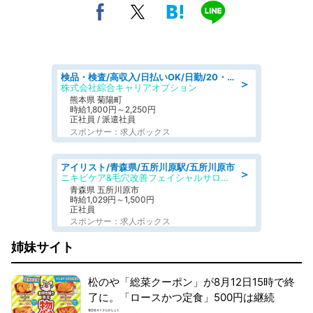
検品・検査/高収入/日払いOK/日勤/20・30・40代活躍中/製造 工場
＞
株式会社綜合キャリアオプション
熊本県 菊陽町
時給1,800円～2,250円
正社員 / 派遣社員
スポンサー：求人ボックス
アイリスト/青森県/五所川原駅/五所川原市
＞
ニキビケア&毛穴改善フェイシャルサロン BELDAD
青森県 五所川原市
時給1,029円～1,500円
正社員
スポンサー：求人ボックス
姉妹サイト
松のや「総菜クーポン」が8月12日15時で終
了に。「ロースかつ定食」500円は継続