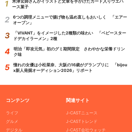
米津玄師さんがイラストと文章を手がけたカード入りウエハ
ース菓子
6つの調理メニューで揚げ物も温め直しもおいしく 「エアー
オーブン」
「VIVANT」をイメージした2種類の味わい 「ベビースター
ドデカイラーメン」2種
明治「即攻元気」初のグミ期間限定 さわやかな栄養ドリン
ク味
憧れの女優は小松菜奈、大阪の16歳がグランプリに 「bijou
x新人発掘オーディション2026」リポート
コンテンツ
関連サイト
ライフ
J-CASTニュース
グルメ
J-CASTトレンド
デジタル
J-CAST会社ウォッチ