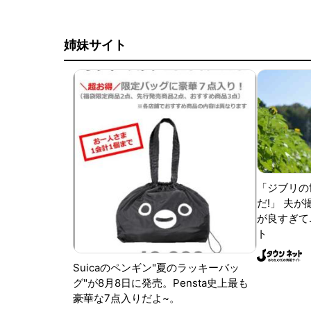
姉妹サイト
「ジブリの
だ!」 夫
が良すぎて.
ト
Suicaのペンギン"夏のラッキーバッ
グ"が8月8日に発売。Pensta史上最も
豪華な7点入りだよ~。