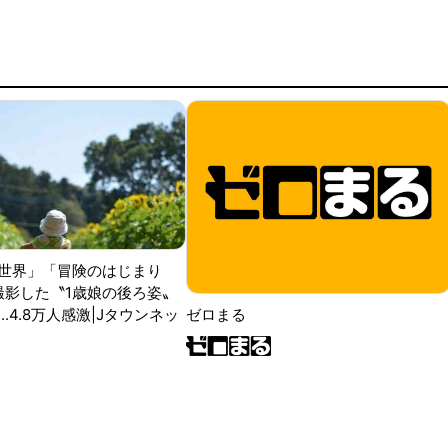
世界」「冒険のはじまり
が撮影した〝1歳娘の後ろ姿〟
ゼロまる
..4.8万人感激|Jタウンネッ