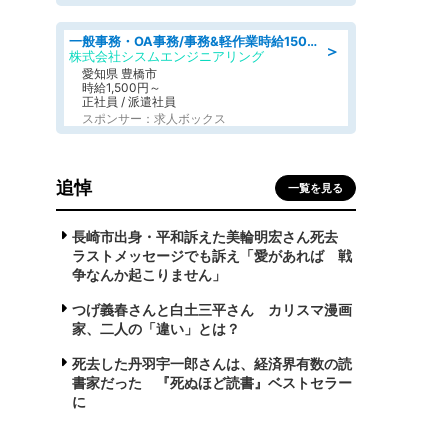
一般事務・OA事務/事務&軽作業時給1500円土日祝休み各種社保完備
＞
株式会社シスムエンジニアリング
愛知県 豊橋市
時給1,500円～
正社員 / 派遣社員
スポンサー：求人ボックス
追悼
一覧を見る
長崎市出身・平和訴えた美輪明宏さん死去
ラストメッセージでも訴え「愛があれば 戦
争なんか起こりません」
つげ義春さんと白土三平さん カリスマ漫画
家、二人の「違い」とは？
死去した丹羽宇一郎さんは、経済界有数の読
書家だった 『死ぬほど読書』ベストセラー
に