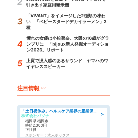
引き出す家庭用精米機
「VIVANT」をイメージした2種類の味わ
い 「ベビースタードデカイラーメン」2
種
憧れの女優は小松菜奈、大阪の16歳がグラ
ンプリに 「bijoux新人発掘オーディショ
ン2026」リポート
上質で没入感のあるサウンド ヤマハのワ
イヤレススピーカー
注目情報
PR
「土日祝休み」ヘルスケア業界の産業保健師/高時給/未経験OK/要資格:保健師、正看護師
＞
株式会社パソナ
福岡県 福岡市
時給2,300円
正社員
スポンサー：求人ボックス