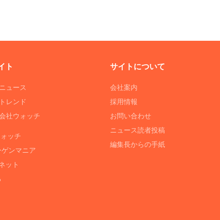
イト
サイトについて
Tニュース
会社案内
Tトレンド
採用情報
ST会社ウォッチ
お問い合わせ
ニュース読者投稿
ウォッチ
編集長からの手紙
ーゲンマニア
ネット
る