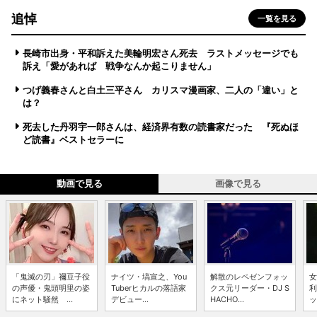
追悼
一覧を見る
長崎市出身・平和訴えた美輪明宏さん死去 ラストメッセージでも
訴え「愛があれば 戦争なんか起こりません」
つげ義春さんと白土三平さん カリスマ漫画家、二人の「違い」と
は？
死去した丹羽宇一郎さんは、経済界有数の読書家だった 『死ぬほ
ど読書』ベストセラーに
動画で見る
画像で見る
「鬼滅の刃」禰豆子役
ナイツ・塙宣之、You
解散のレペゼンフォッ
女
の声優・鬼頭明里の姿
Tuberヒカルの落語家
クス元リーダー・DJ S
利
にネット騒然 ...
デビュー...
HACHO...
ッ