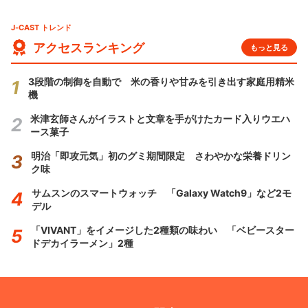
J-CAST トレンド
アクセスランキング
もっと見る
3段階の制御を自動で 米の香りや甘みを引き出す家庭用精米
機
米津玄師さんがイラストと文章を手がけたカード入りウエハ
ース菓子
明治「即攻元気」初のグミ期間限定 さわやかな栄養ドリン
ク味
サムスンのスマートウォッチ 「Galaxy Watch9」など2モ
デル
「VIVANT」をイメージした2種類の味わい 「ベビースター
ドデカイラーメン」2種