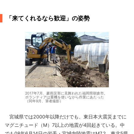
「来てくれるなら歓迎」の姿勢
2017年7月、豪雨災害に見舞われた福岡県朝倉市。
ボランティアは重機を使いながら作業にあたった
（同年9月、筆者撮影）
宮城県では2000年以降だけでも、東日本大震災までに
マグニチュード（M）7以上の地震が4回起きている。中
でも08年6月14日の岩手・宮城内陸地震はM7.2、東北5県