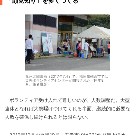
「顔見知り」を多くつくる
九州北部豪雨（2017年7月）で、福岡県朝倉市では
災害ボランティアセンターが開設された（同年9
月、筆者撮影）
ボランティア受け入れで難しいのが、人数調整だ。大型
連休となれば大勢駆けつけてくれる半面、継続的に必要な
人数を確保し続けられるとは限らない。
2019年10月の台風19号。石巻市では321件が床上浸水