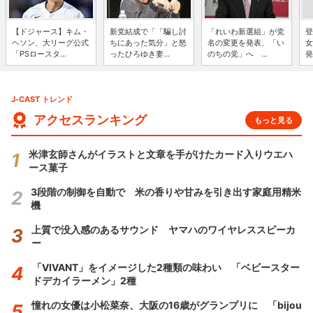
【ドジャース】キム・
新党結成で「「騙し討
「れいわ新選組」が党
登
ヘソン、大リーグ公式
ちにあった気分」と怒
名の変更を発表、「い
女
「PSロースタ...
ったひろゆき妻...
のちの党」へ ...
発
J-CAST トレンド
アクセスランキング
もっと見る
米津玄師さんがイラストと文章を手がけたカード入りウエハ
ース菓子
3段階の制御を自動で 米の香りや甘みを引き出す家庭用精米
機
上質で没入感のあるサウンド ヤマハのワイヤレススピーカ
ー
「VIVANT」をイメージした2種類の味わい 「ベビースター
ドデカイラーメン」2種
憧れの女優は小松菜奈、大阪の16歳がグランプリに 「bijou