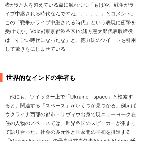
者が5万人を超えている点に触れつつ「もはや、戦争がラ
イブ中継される時代なんですね。。。。。」とコメント。
この「戦争がライブ中継される時代」という表現に衝撃を
受けてか、Voicy(東京都渋谷区)の緒方憲太郎代表取締役
は「すごい時代になったな」と、徳力氏のツイートを引用
して驚きをにじませている。
世界的なインドの学者も
他にも、ツイッター上で「Ukraine space」と検索す
ると、関連する「スペース」がいくつか見つかる。例えば
ウクライナ西部の都市・リヴィウ出身で現ニューヨーク在
住の人物のスペースでは、世界各国のスピーカーが集まっ
て語り合った。社会の多元性と国家間の平和を推進する
「Mosaic Institute」の最高経営責任者Akaash Maharaj氏