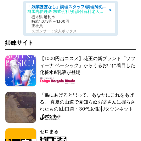
「残業ほぼなし」調理スタッフ/調理師免許必須/正職員/日勤のみ/介護付き有料老人ホーム/社会保障完備
＞
群馬郵便逓送 株式会社/介護付有料老人ホーム ふる里
栃木県 足利市
時給1,073円～1,100円
正社員
スポンサー：求人ボックス
姉妹サイト
【1000円台コスメ】花王の新ブランド「ソフ
ィーナ ベーシック」からうるおいに着目した
化粧水&乳液が登場
「孫にあげると思って、あなたにこれをあげ
る」 真夏の山道で見知らぬお婆さんに握らさ
れたもの(山口県・30代女性)|Jタウンネット
ゼロまる