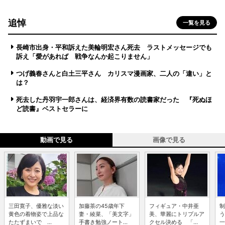
追悼
一覧を見る
長崎市出身・平和訴えた美輪明宏さん死去 ラストメッセージでも
訴え「愛があれば 戦争なんか起こりません」
つげ義春さんと白土三平さん カリスマ漫画家、二人の「違い」と
は？
死去した丹羽宇一郎さんは、経済界有数の読書家だった 『死ぬほ
ど読書』ベストセラーに
動画で見る
画像で見る
三田寛子、優雅な淡い
加藤茶の45歳年下
フィギュア・中井亜
制
黄色の着物姿で上品な
妻・綾菜、「美文字」
美、華麗にトリプルア
う
たたずまいで ...
手書き勉強ノート...
クセル決める 「...
一