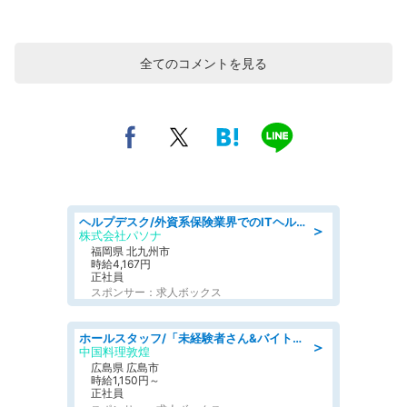
全てのコメントを見る
ヘルプデスク/外資系保険業界でのITヘルプデスク業務/駅近/即日勤務可/ヘルプデスク
＞
株式会社パソナ
福岡県 北九州市
時給4,167円
正社員
スポンサー：求人ボックス
ホールスタッフ/「未経験者さん&バイトデビューも大歓迎」残業ほぼなし×1日3時間〜勤務OK!フォロー体制も充実/広島県/広島市南区
＞
中国料理敦煌
広島県 広島市
時給1,150円～
正社員