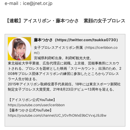
e-mail：ice@jnet.or.jp
【連載】アイスリボン・藤本つかさ 素顔の女子プロレス
藤本つかさ
（
https://twitter.com/tsukka0730
）
女子プロレスアイスリボン所属（
https://iceribbon.co
m/
）
宮城県利府町出身。利府町観光大使。
東北福祉大学卒業後、広告代理店に就職。上京後、芸能事務所にスカウ
トされる。プロレスを題材とした映画「スリーカウント」出演のため、2
008年プロレス団体アイスリボンの練習に参加したところからプロレス
ラー人生が始まる。
2015年アイスリボン取締役選手代表就任。18年には東京スポーツ新聞社
制定女子プロレス大賞受賞。21年8月23日デビュー13周年を迎える。
【アイスリボン公式YouTube】
https://youtube.com/user/iceribbon
【藤本つかさ公式YouTube】
https://youtube.com/channel/UC_V0vfhOMxE9bCVvxjJ9JBw