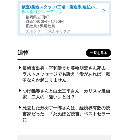
検査/製造スタッフ/工場・製造系 週払いOK 土日休み プラスチック製品組立 チェック
＞
株式会社グローアップ
福岡県 苅田町
時給1,400円～1,750円
正社員 / 派遣社員
スポンサー：求人ボックス
追悼
一覧を見る
長崎市出身・平和訴えた美輪明宏さん死去
ラストメッセージでも訴え「愛があれば 戦
争なんか起こりません」
つげ義春さんと白土三平さん カリスマ漫画
家、二人の「違い」とは？
死去した丹羽宇一郎さんは、経済界有数の読
書家だった 『死ぬほど読書』ベストセラー
に