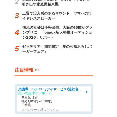
引き出す家庭用精米機
上質で没入感のあるサウンド ヤマハのワ
イヤレススピーカー
憧れの女優は小松菜奈、大阪の16歳がグラ
ンプリに 「bijoux新人発掘オーディショ
ン2026」リポート
ゼッテリア 期間限定「夏の和風おろしバ
ーガーフェア」
注目情報
PR
介護職・ヘルパー/デイサービス/近鉄名古屋線 高田本山/津市/三重県
＞
憩いの里津ケアホーム
三重県 津市
時給1,105円～1,580円
正社員
スポンサー：求人ボックス