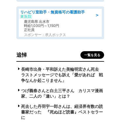
リハビリ室助手・無資格可の看護助手
＞
東医院
鹿児島県 出水市
時給1,030円～1,150円
正社員
スポンサー：求人ボックス
追悼
一覧を見る
長崎市出身・平和訴えた美輪明宏さん死去
ラストメッセージでも訴え「愛があれば 戦
争なんか起こりません」
つげ義春さんと白土三平さん カリスマ漫画
家、二人の「違い」とは？
死去した丹羽宇一郎さんは、経済界有数の読
書家だった 『死ぬほど読書』ベストセラー
に