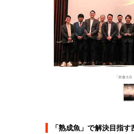
「外食５G『
「熟成魚」で解決目指す