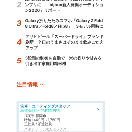
ンプリに 「bijoux新人発掘オーディショ
ン2026」リポート
Galaxy折りたたみスマホ「Galaxy Z Fold
8 Ultra／Fold8／Flip8」 3モデル同時に
アサヒビール「スーパードライ」ブランド
刷新 辛口のうまさはそのまま飲みごたえ
アップ
3段階の制御を自動で 米の香りや甘みを
引き出す家庭用精米機
注目情報
PR
洗車・コーティングスタッフ
＞
株式会社I・PARTNERS
福岡県 福岡市
時給1,400円～1,750円
正社員 / 派遣社員
スポンサー：求人ボックス