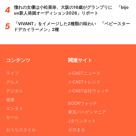
憧れの女優は小松菜奈、大阪の16歳がグランプリに 「bijo
ux新人発掘オーディション2026」リポート
「VIVANT」をイメージした2種類の味わい 「ベビースター
ドデカイラーメン」2種
コンテンツ
関連サイト
ライフ
J-CASTニュース
グルメ
J-CASTトレンド
デジタル
J-CAST会社ウォッチ
健康
BOOKウォッチ
エンタメ
東京バーゲンマニア
セール
Jタウンネット
おうちスタイル
ゼロまる