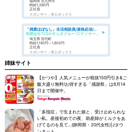
福岡県 北九州市
時給1,380円
正社員
スポンサー：求人ボックス
「残業ほぼなし」生活相談員/資格必須/正職員/日勤のみ/デイサービス
＞
有限会社TCSやすらぎグループ/デイサービスやすらぎ
埼玉県 宮代町
時給1,160円～1,800円
正社員
スポンサー：求人ボックス
姉妹サイト
【かつや】人気メニューが税抜150円引き&ご
飯大盛り無料!お得すぎる「感謝祭」は8月14
日まで開催中。
「多指症」で生まれた娘と、受け止められな
い私。産後初めての夜、助産師がミルクをあ
げてるのを見て...(静岡県・20代女性)|Jタウ
ンネット