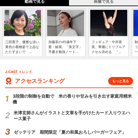
動画で見る
画像で見る
三田寛子、優雅な淡い
加藤茶の45歳年下
フィギュア・中井亜
制
黄色の着物姿で上品な
妻・綾菜、「美文字」
美、華麗にトリプルア
う
たたずまいで ...
手書き勉強ノート...
クセル決める 「...
一
J-CAST トレンド
アクセスランキング
もっと見る
3段階の制御を自動で 米の香りや甘みを引き出す家庭用精米
機
米津玄師さんがイラストと文章を手がけたカード入りウエハ
ース菓子
ゼッテリア 期間限定「夏の和風おろしバーガーフェア」