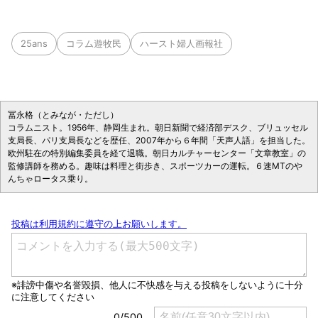
25ans
コラム遊牧民
ハースト婦人画報社
冨永格（とみなが・ただし）
コラムニスト。1956年、静岡生まれ。朝日新聞で経済部デスク、ブリュッセル
支局長、パリ支局長などを歴任、2007年から６年間「天声人語」を担当した。
欧州駐在の特別編集委員を経て退職。朝日カルチャーセンター「文章教室」の
監修講師を務める。趣味は料理と街歩き、スポーツカーの運転。６速MTのや
んちゃロータス乗り。