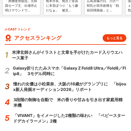
「異物使用疑惑」元韓
熊本市長、相次ぐ余震
広島原爆の日、小沢一
張
国セーブ王、出場停止
に本音ぽつり「もう嫌
郎氏が高市政権を「戦
ォ
明けマウンドで...
だなぁ」 被災...
前回帰路線」と...
気
J-CAST トレンド
アクセスランキング
もっと見る
米津玄師さんがイラストと文章を手がけたカード入りウエハ
ース菓子
Galaxy折りたたみスマホ「Galaxy Z Fold8 Ultra／Fold8／Fl
ip8」 3モデル同時に
憧れの女優は小松菜奈、大阪の16歳がグランプリに 「bijou
x新人発掘オーディション2026」リポート
3段階の制御を自動で 米の香りや甘みを引き出す家庭用精
米機
「VIVANT」をイメージした2種類の味わい 「ベビースター
ドデカイラーメン」2種