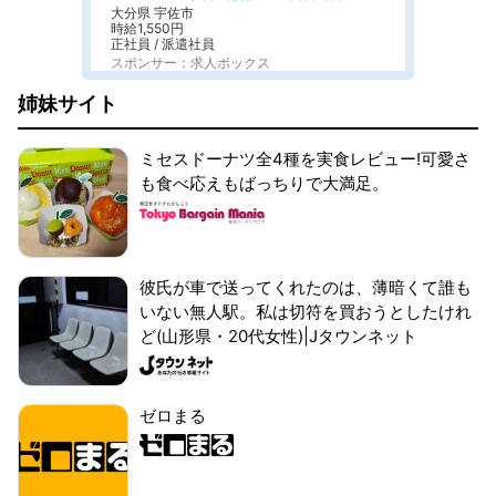
大分県 宇佐市
時給1,550円
正社員 / 派遣社員
スポンサー：求人ボックス
姉妹サイト
ミセスドーナツ全4種を実食レビュー!可愛さ
も食べ応えもばっちりで大満足。
彼氏が車で送ってくれたのは、薄暗くて誰も
いない無人駅。私は切符を買おうとしたけれ
ど(山形県・20代女性)|Jタウンネット
ゼロまる