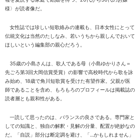
様〉が読者像だ。
女性誌では珍しい短歌絡みの連載も、日本女性にとって
伝統文化は当然のたしなみ、若いうちから親しんでおいて
ほしいという編集部の親心だろう。
35歳の小島さんは、歌人である母（小島ゆかりさん＝
先ごろ第3回大岡信賞受賞）の影響で高校時代から歌を詠
み始め、18歳で角川短歌賞を受けた有望作家。父親が医
師であることを含め、もろもろのプロフィールは掲載誌の
読者層とも親和性がある。
一読して思ったのは、バランスの良さである。専門家と
しての知識と、独自の解釈・見解の分量、配置が絶妙なの
だ。「自説」部分は断定調を避け、「...かもしれません」