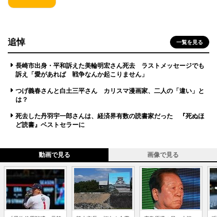
追悼
一覧を見る
長崎市出身・平和訴えた美輪明宏さん死去 ラストメッセージでも
訴え「愛があれば 戦争なんか起こりません」
つげ義春さんと白土三平さん カリスマ漫画家、二人の「違い」と
は？
死去した丹羽宇一郎さんは、経済界有数の読書家だった 『死ぬほ
ど読書』ベストセラーに
動画で見る
画像で見る