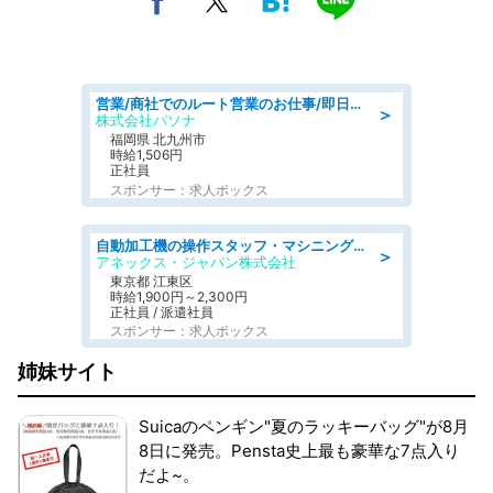
営業/商社でのルート営業のお仕事/即日勤務可/車通勤可/営業
＞
株式会社パソナ
福岡県 北九州市
時給1,506円
正社員
スポンサー：求人ボックス
自動加工機の操作スタッフ・マシニングセンタ/工業系卒歓迎/未経験OK/年間休日125日/ブランクOK/交通費支給
＞
アネックス・ジャパン株式会社
東京都 江東区
時給1,900円～2,300円
正社員 / 派遣社員
スポンサー：求人ボックス
姉妹サイト
Suicaのペンギン"夏のラッキーバッグ"が8月
8日に発売。Pensta史上最も豪華な7点入り
だよ~。