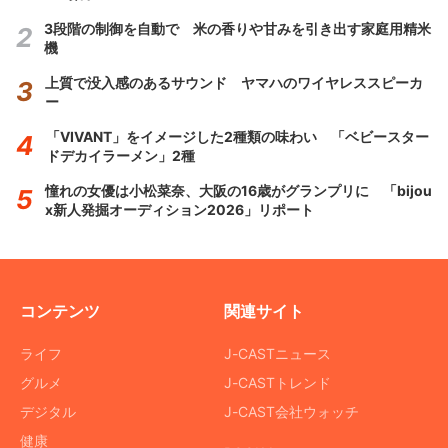
3段階の制御を自動で 米の香りや甘みを引き出す家庭用精米
機
上質で没入感のあるサウンド ヤマハのワイヤレススピーカ
ー
「VIVANT」をイメージした2種類の味わい 「ベビースター
ドデカイラーメン」2種
憧れの女優は小松菜奈、大阪の16歳がグランプリに 「bijou
x新人発掘オーディション2026」リポート
コンテンツ
関連サイト
ライフ
J-CASTニュース
グルメ
J-CASTトレンド
デジタル
J-CAST会社ウォッチ
健康