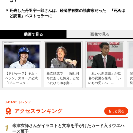
は？
死去した丹羽宇一郎さんは、経済界有数の読書家だった 『死ぬほ
ど読書』ベストセラーに
動画で見る
画像で見る
【ドジャース】キム・
新党結成で「「騙し討
「れいわ新選組」が党
登
ヘソン、大リーグ公式
ちにあった気分」と怒
名の変更を発表、「い
女
「PSロースタ...
ったひろゆき妻...
のちの党」へ ...
発
J-CAST トレンド
アクセスランキング
もっと見る
米津玄師さんがイラストと文章を手がけたカード入りウエハ
ース菓子