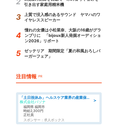
引き出す家庭用精米機
上質で没入感のあるサウンド ヤマハのワ
イヤレススピーカー
憧れの女優は小松菜奈、大阪の16歳がグラ
ンプリに 「bijoux新人発掘オーディショ
ン2026」リポート
ゼッテリア 期間限定「夏の和風おろしバ
ーガーフェア」
注目情報
PR
「土日祝休み」ヘルスケア業界の産業保健師/高時給/未経験OK/要資格:保健師、正看護師
＞
株式会社パソナ
福岡県 福岡市
時給2,300円
正社員
スポンサー：求人ボックス