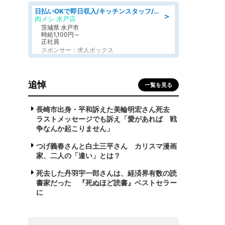
日払いOKで即日収入/キッチンスタッフ/「原付免許必須」デリバリー業務など、自己成長可能な幅広い仕事に挑戦!髪型自由&ピアス・ネイルOK/茨城県/水戸市
＞
肉メシ 水戸店
茨城県 水戸市
時給1,100円～
正社員
スポンサー：求人ボックス
追悼
一覧を見る
長崎市出身・平和訴えた美輪明宏さん死去
ラストメッセージでも訴え「愛があれば 戦
争なんか起こりません」
つげ義春さんと白土三平さん カリスマ漫画
家、二人の「違い」とは？
死去した丹羽宇一郎さんは、経済界有数の読
書家だった 『死ぬほど読書』ベストセラー
に