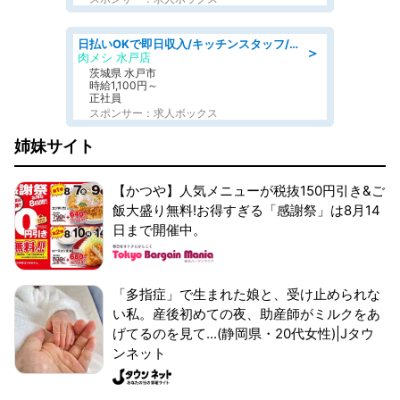
日払いOKで即日収入/キッチンスタッフ/「原付免許必須」デリバリー業務など、自己成長可能な幅広い仕事に挑戦!髪型自由&ピアス・ネイルOK/茨城県/水戸市
＞
肉メシ 水戸店
茨城県 水戸市
時給1,100円～
正社員
スポンサー：求人ボックス
姉妹サイト
【かつや】人気メニューが税抜150円引き&ご
飯大盛り無料!お得すぎる「感謝祭」は8月14
日まで開催中。
「多指症」で生まれた娘と、受け止められな
い私。産後初めての夜、助産師がミルクをあ
げてるのを見て...(静岡県・20代女性)|Jタウ
ンネット