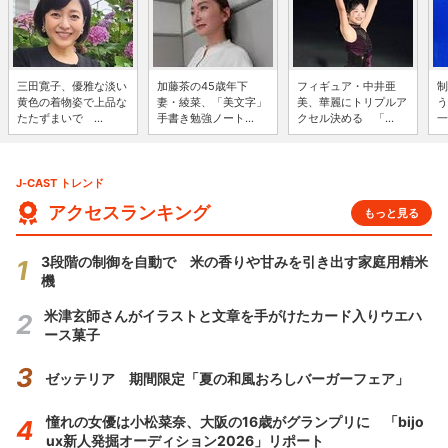
三田寛子、優雅な淡い
加藤茶の45歳年下
フィギュア・中井亜
制
黄色の着物姿で上品な
妻・綾菜、「美文字」
美、華麗にトリプルア
う
たたずまいで ...
手書き勉強ノート...
クセル決める 「...
一
J-CAST トレンド
アクセスランキング
もっと見る
3段階の制御を自動で 米の香りや甘みを引き出す家庭用精米
機
米津玄師さんがイラストと文章を手がけたカード入りウエハ
ース菓子
ゼッテリア 期間限定「夏の和風おろしバーガーフェア」
憧れの女優は小松菜奈、大阪の16歳がグランプリに 「bijo
ux新人発掘オーディション2026」リポート