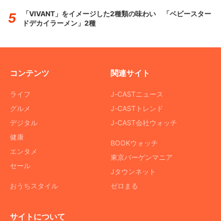
「VIVANT」をイメージした2種類の味わい 「ベビースター
ドデカイラーメン」2種
コンテンツ
関連サイト
ライフ
J-CASTニュース
グルメ
J-CASTトレンド
デジタル
J-CAST会社ウォッチ
健康
BOOKウォッチ
エンタメ
東京バーゲンマニア
セール
Jタウンネット
おうちスタイル
ゼロまる
サイトについて