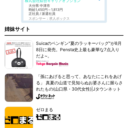
株式会社綜合キャリアオプション
大分県 中津市
時給1,450円～1,813円
正社員 / 派遣社員
スポンサー：求人ボックス
姉妹サイト
Suicaのペンギン"夏のラッキーバッグ"が8月
8日に発売。Pensta史上最も豪華な7点入り
だよ~。
「孫にあげると思って、あなたにこれをあげ
る」 真夏の山道で見知らぬお婆さんに握らさ
れたもの(山口県・30代女性)|Jタウンネット
ゼロまる