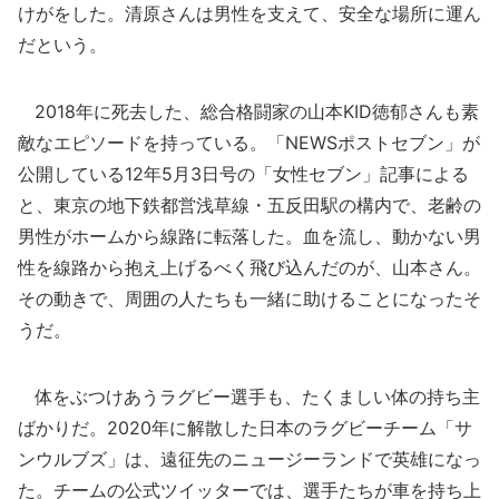
けがをした。清原さんは男性を支えて、安全な場所に運ん
だという。
2018年に死去した、総合格闘家の山本KID徳郁さんも素
敵なエピソードを持っている。「NEWSポストセブン」が
公開している12年5月3日号の「女性セブン」記事による
と、東京の地下鉄都営浅草線・五反田駅の構内で、老齢の
男性がホームから線路に転落した。血を流し、動かない男
性を線路から抱え上げるべく飛び込んだのが、山本さん。
その動きで、周囲の人たちも一緒に助けることになったそ
うだ。
体をぶつけあうラグビー選手も、たくましい体の持ち主
ばかりだ。2020年に解散した日本のラグビーチーム「サ
ンウルブズ」は、遠征先のニュージーランドで英雄になっ
た。チームの公式ツイッターでは、選手たちが車を持ち上