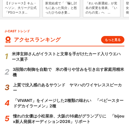
【ドジャース】キム・
新党結成で「「騙し討
「れいわ新選組」が党
登
ヘソン、大リーグ公式
ちにあった気分」と怒
名の変更を発表、「い
女
「PSロースタ...
ったひろゆき妻...
のちの党」へ ...
発
J-CAST トレンド
アクセスランキング
もっと見る
米津玄師さんがイラストと文章を手がけたカード入りウエハ
ース菓子
3段階の制御を自動で 米の香りや甘みを引き出す家庭用精米
機
上質で没入感のあるサウンド ヤマハのワイヤレススピーカ
ー
「VIVANT」をイメージした2種類の味わい 「ベビースター
ドデカイラーメン」2種
憧れの女優は小松菜奈、大阪の16歳がグランプリに 「bijou
x新人発掘オーディション2026」リポート