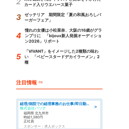
カード入りウエハース菓子
ゼッテリア 期間限定「夏の和風おろしバ
ーガーフェア」
憧れの女優は小松菜奈、大阪の16歳がグラ
ンプリに 「bijoux新人発掘オーディショ
ン2026」リポート
「VIVANT」をイメージした2種類の味わ
い 「ベビースタードデカイラーメン」2
種
注目情報
PR
経理/病院での経理事務のお仕事/即日勤務可/車通勤可/経理/一般事務
＞
株式会社パソナ
福岡県 北九州市
時給1,380円
正社員
スポンサー：求人ボックス