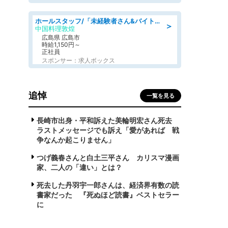
ホールスタッフ/「未経験者さん&バイトデビューも大歓迎」残業ほぼなし×1日3時間〜勤務OK!フォロー体制も充実/広島県/広島市南区
＞
中国料理敦煌
広島県 広島市
時給1,150円～
正社員
スポンサー：求人ボックス
追悼
一覧を見る
長崎市出身・平和訴えた美輪明宏さん死去
ラストメッセージでも訴え「愛があれば 戦
争なんか起こりません」
つげ義春さんと白土三平さん カリスマ漫画
家、二人の「違い」とは？
死去した丹羽宇一郎さんは、経済界有数の読
書家だった 『死ぬほど読書』ベストセラー
に