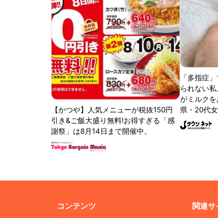
「多指症」
られない私
がミルクをあ
【かつや】人気メニューが税抜150円
県・20代女
引き&ご飯大盛り無料!お得すぎる「感
謝祭」は8月14日まで開催中。
コンテンツ
関連サ