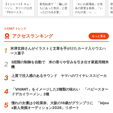
【ドジャース】キム・
新党結成で「「騙し討
「れいわ新選組」が党
登
ヘソン、大リーグ公式
ちにあった気分」と怒
名の変更を発表、「い
女
「PSロースタ...
ったひろゆき妻...
のちの党」へ ...
発
J-CAST トレンド
アクセスランキング
もっと見る
米津玄師さんがイラストと文章を手がけたカード入りウエハ
ース菓子
3段階の制御を自動で 米の香りや甘みを引き出す家庭用精米
機
上質で没入感のあるサウンド ヤマハのワイヤレススピーカ
ー
「VIVANT」をイメージした2種類の味わい 「ベビースター
ドデカイラーメン」2種
憧れの女優は小松菜奈、大阪の16歳がグランプリに 「bijou
x新人発掘オーディション2026」リポート