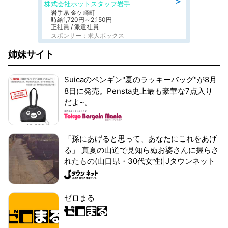
＞
株式会社ホットスタッフ岩手
岩手県 金ケ崎町
時給1,720円～2,150円
正社員 / 派遣社員
スポンサー：求人ボックス
姉妹サイト
Suicaのペンギン"夏のラッキーバッグ"が8月
8日に発売。Pensta史上最も豪華な7点入り
だよ~。
「孫にあげると思って、あなたにこれをあげ
る」 真夏の山道で見知らぬお婆さんに握らさ
れたもの(山口県・30代女性)|Jタウンネット
ゼロまる