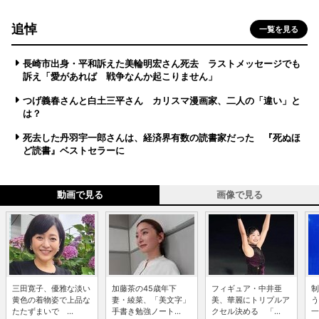
追悼
一覧を見る
長崎市出身・平和訴えた美輪明宏さん死去 ラストメッセージでも
訴え「愛があれば 戦争なんか起こりません」
つげ義春さんと白土三平さん カリスマ漫画家、二人の「違い」と
は？
死去した丹羽宇一郎さんは、経済界有数の読書家だった 『死ぬほ
ど読書』ベストセラーに
動画で見る
画像で見る
三田寛子、優雅な淡い
加藤茶の45歳年下
フィギュア・中井亜
制
黄色の着物姿で上品な
妻・綾菜、「美文字」
美、華麗にトリプルア
う
たたずまいで ...
手書き勉強ノート...
クセル決める 「...
一