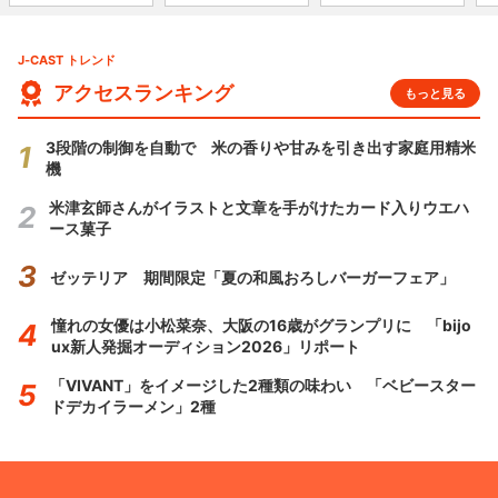
J-CAST トレンド
アクセスランキング
もっと見る
3段階の制御を自動で 米の香りや甘みを引き出す家庭用精米
機
米津玄師さんがイラストと文章を手がけたカード入りウエハ
ース菓子
ゼッテリア 期間限定「夏の和風おろしバーガーフェア」
憧れの女優は小松菜奈、大阪の16歳がグランプリに 「bijo
ux新人発掘オーディション2026」リポート
「VIVANT」をイメージした2種類の味わい 「ベビースター
ドデカイラーメン」2種