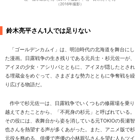
（2016年撮影）
鈴木亮平さん1人では足りない
「ゴールデンカムイ」は、明治時代の北海道を舞台にし
た漫画。日露戦争の生き残りである元兵士・杉元佐一が、
アイヌの少女・アシリパとともに、アイヌが隠したとされ
る埋蔵金をめぐって、さまざまな勢力とともに争奪戦を繰
り広げる物語だ。
作中で杉元佐一は、日露戦争でいくつもの修羅場を乗り
越えてきたことから、「不死身の杉元」と呼ばれている。
その役には、表舞台から姿を消している元TOKIOの長瀬智
也さんを熱望する声が多くあがった。また、アニメ版で杉
元役を務める、俳優で声優の小林親弘さんを望む人もツイ