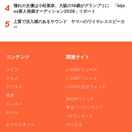
憧れの女優は小松菜奈、大阪の16歳がグランプリに 「bijo
ux新人発掘オーディション2026」リポート
上質で没入感のあるサウンド ヤマハのワイヤレススピーカ
ー
コンテンツ
関連サイト
ライフ
J-CASTニュース
グルメ
J-CASTトレンド
デジタル
J-CAST会社ウォッチ
健康
BOOKウォッチ
エンタメ
東京バーゲンマニア
セール
Jタウンネット
おうちスタイル
ゼロまる