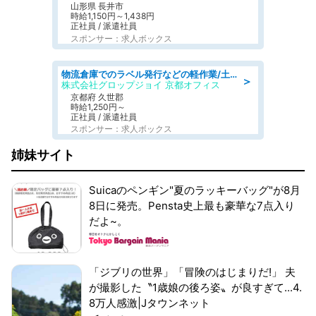
山形県 長井市
時給1,150円～1,438円
正社員 / 派遣社員
スポンサー：求人ボックス
物流倉庫でのラベル発行などの軽作業/土日祝休/残業なし/未経験歓迎/車通勤OK
＞
株式会社グロップジョイ 京都オフィス
京都府 久世郡
時給1,250円～
正社員 / 派遣社員
スポンサー：求人ボックス
姉妹サイト
Suicaのペンギン"夏のラッキーバッグ"が8月
8日に発売。Pensta史上最も豪華な7点入り
だよ~。
「ジブリの世界」「冒険のはじまりだ!」 夫
が撮影した〝1歳娘の後ろ姿〟が良すぎて...4.
8万人感激|Jタウンネット