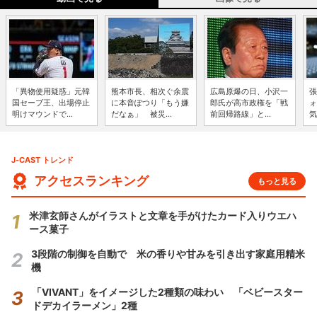
「異物使用疑惑」元韓
熊本市長、相次ぐ余震
広島原爆の日、小沢一
張
国セーブ王、出場停止
に本音ぽつり「もう嫌
郎氏が高市政権を「戦
ォ
明けマウンドで...
だなぁ」 被災...
前回帰路線」と...
気
J-CAST トレンド
アクセスランキング
もっと見る
米津玄師さんがイラストと文章を手がけたカード入りウエハ
ース菓子
3段階の制御を自動で 米の香りや甘みを引き出す家庭用精米
機
「VIVANT」をイメージした2種類の味わい 「ベビースター
ドデカイラーメン」2種