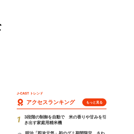
な
J-CAST トレンド
アクセスランキング
もっと見る
3段階の制御を自動で 米の香りや甘みを引
き出す家庭用精米機
明治「即攻元気」初のグミ期間限定 さわ