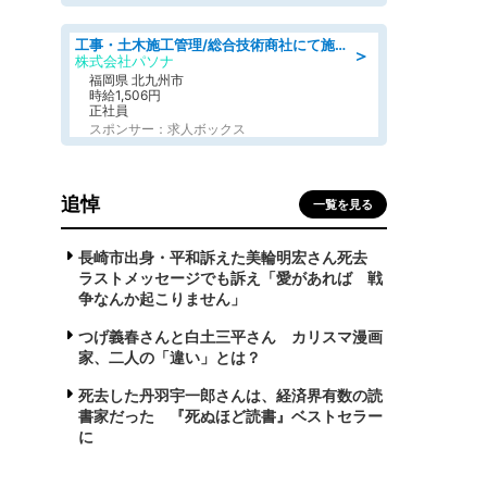
工事・土木施工管理/総合技術商社にて施工管理のお仕事/即日勤務可/車通勤可/工事・土木施工管理/生産・品質管理
＞
株式会社パソナ
福岡県 北九州市
時給1,506円
正社員
スポンサー：求人ボックス
追悼
一覧を見る
長崎市出身・平和訴えた美輪明宏さん死去
ラストメッセージでも訴え「愛があれば 戦
争なんか起こりません」
つげ義春さんと白土三平さん カリスマ漫画
家、二人の「違い」とは？
死去した丹羽宇一郎さんは、経済界有数の読
書家だった 『死ぬほど読書』ベストセラー
に