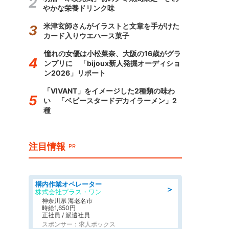
やかな栄養ドリンク味
米津玄師さんがイラストと文章を手がけた
カード入りウエハース菓子
憧れの女優は小松菜奈、大阪の16歳がグラ
ンプリに 「bijoux新人発掘オーディショ
ン2026」リポート
「VIVANT」をイメージした2種類の味わ
い 「ベビースタードデカイラーメン」2
種
注目情報
PR
構内作業オペレーター
＞
株式会社プラス・ワン
神奈川県 海老名市
時給1,650円
正社員 / 派遣社員
スポンサー：求人ボックス