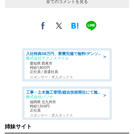
全てのコメントを見る
入社特典58万円、寮費完備で無料!デンソーで働こう!自動車工場で小型部品の検査業務 denso aichi
＞
株式会社テクノスマイル
愛知県 西尾市
時給1,800円
正社員 / 派遣社員
スポンサー：求人ボックス
工事・土木施工管理/総合技術商社にて施工管理のお仕事/即日勤務可/車通勤可/工事・土木施工管理/生産・品質管理
＞
株式会社パソナ
福岡県 北九州市
時給1,506円
正社員
スポンサー：求人ボックス
姉妹サイト