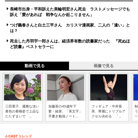
長崎市出身・平和訴えた美輪明宏さん死去 ラストメッセージでも
訴え「愛があれば 戦争なんか起こりません」
つげ義春さんと白土三平さん カリスマ漫画家、二人の「違い」と
は？
死去した丹羽宇一郎さんは、経済界有数の読書家だった 『死ぬほ
ど読書』ベストセラーに
動画で見る
画像で見る
三田寛子、優雅な淡い
加藤茶の45歳年下
フィギュア・中井亜
制
黄色の着物姿で上品な
妻・綾菜、「美文字」
美、華麗にトリプルア
う
たたずまいで ...
手書き勉強ノート...
クセル決める 「...
一
J-CAST トレンド