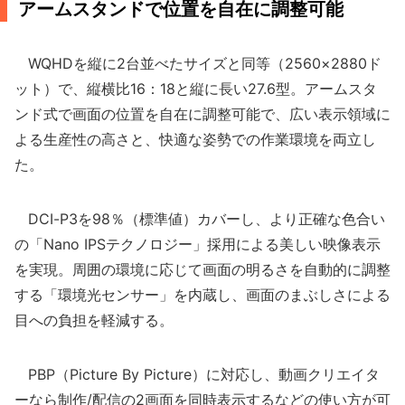
アームスタンドで位置を自在に調整可能
WQHDを縦に2台並べたサイズと同等（2560×2880ド
ット）で、縦横比16：18と縦に長い27.6型。アームスタ
ンド式で画面の位置を自在に調整可能で、広い表示領域に
よる生産性の高さと、快適な姿勢での作業環境を両立し
た。
DCI-P3を98％（標準値）カバーし、より正確な色合い
の「Nano IPSテクノロジー」採用による美しい映像表示
を実現。周囲の環境に応じて画面の明るさを自動的に調整
する「環境光センサー」を内蔵し、画面のまぶしさによる
目への負担を軽減する。
PBP（Picture By Picture）に対応し、動画クリエイタ
ーなら制作/配信の2画面を同時表示するなどの使い方が可