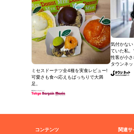
気付かない
ていた私。
性客が小さな
タウンネッ
ミセスドーナツ全4種を実食レビュー!
可愛さも食べ応えもばっちりで大満
足。
コンテンツ
関連サ