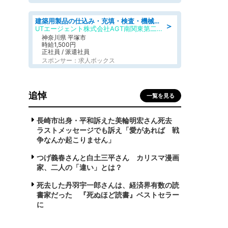
建築用製品の仕込み・充填・検査・機械操作/寮完備/日払い/工場・製造
＞
UTエージェント株式会社AGT南関東第二CU
神奈川県 平塚市
時給1,500円
正社員 / 派遣社員
スポンサー：求人ボックス
追悼
一覧を見る
長崎市出身・平和訴えた美輪明宏さん死去
ラストメッセージでも訴え「愛があれば 戦
争なんか起こりません」
つげ義春さんと白土三平さん カリスマ漫画
家、二人の「違い」とは？
死去した丹羽宇一郎さんは、経済界有数の読
書家だった 『死ぬほど読書』ベストセラー
に