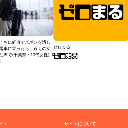
うちに経血でズボンを汚し
ゼロまる
電車に乗ったら、近くの女
声で(千葉県・10代女性)|J
ト
イト
サイトについて