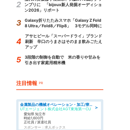
ンプリに 「bijoux新人発掘オーディショ
ン2026」リポート
Galaxy折りたたみスマホ「Galaxy Z Fold
8 Ultra／Fold8／Flip8」 3モデル同時に
アサヒビール「スーパードライ」ブランド
刷新 辛口のうまさはそのまま飲みごたえ
アップ
3段階の制御を自動で 米の香りや甘みを
引き出す家庭用精米機
注目情報
PR
金属製品の機械オペレーション・加工/寮完備/日払い/工場・製造
＞
UTエージェント株式会社AGT東海第一CU
愛知県 知立市
時給1,600円
正社員 / 派遣社員
スポンサー：求人ボックス