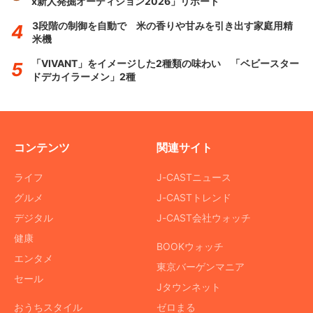
x新人発掘オーディション2026」リポート
3段階の制御を自動で 米の香りや甘みを引き出す家庭用精
米機
「VIVANT」をイメージした2種類の味わい 「ベビースター
ドデカイラーメン」2種
コンテンツ
関連サイト
ライフ
J-CASTニュース
グルメ
J-CASTトレンド
デジタル
J-CAST会社ウォッチ
健康
BOOKウォッチ
エンタメ
東京バーゲンマニア
セール
Jタウンネット
おうちスタイル
ゼロまる