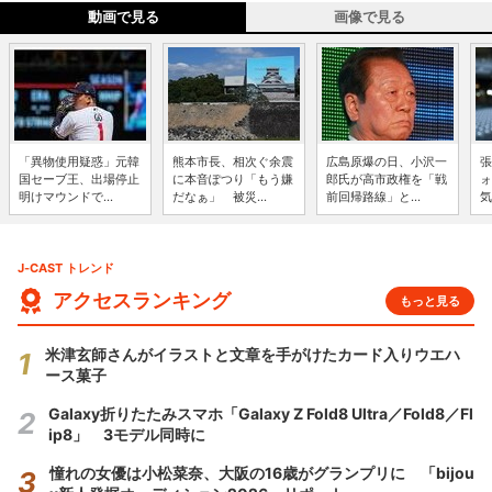
動画で見る
画像で見る
「異物使用疑惑」元韓
熊本市長、相次ぐ余震
広島原爆の日、小沢一
張
国セーブ王、出場停止
に本音ぽつり「もう嫌
郎氏が高市政権を「戦
ォ
明けマウンドで...
だなぁ」 被災...
前回帰路線」と...
気
J-CAST トレンド
アクセスランキング
もっと見る
米津玄師さんがイラストと文章を手がけたカード入りウエハ
ース菓子
Galaxy折りたたみスマホ「Galaxy Z Fold8 Ultra／Fold8／Fl
ip8」 3モデル同時に
憧れの女優は小松菜奈、大阪の16歳がグランプリに 「bijou