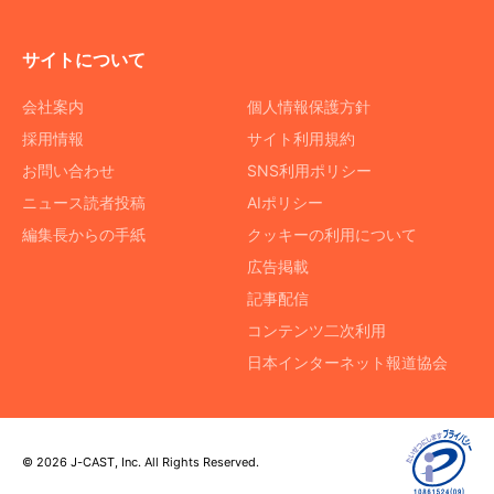
サイトについて
会社案内
個人情報保護方針
採用情報
サイト利用規約
お問い合わせ
SNS利用ポリシー
ニュース読者投稿
AIポリシー
編集長からの手紙
クッキーの利用について
広告掲載
記事配信
コンテンツ二次利用
日本インターネット報道協会
© 2026 J-CAST, Inc. All Rights Reserved.