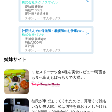
＞
株式会社テクノスマイル
愛知県 豊川市
時給2,100円
正社員 / 派遣社員
スポンサー：求人ボックス
社団法人での保健師・看護師のお仕事/未経験OK/要資格:普通免許、保健師、正看護師
＞
株式会社パソナ
香川県 善通寺市
時給1,500円
正社員
スポンサー：求人ボックス
姉妹サイト
ミセスドーナツ全4種を実食レビュー!可愛さ
も食べ応えもばっちりで大満足。
彼氏が車で送ってくれたのは、薄暗くて誰も
いない無人駅。私は切符を買おうとしたけれ
ど(山形県・20代女性)|Jタウンネット