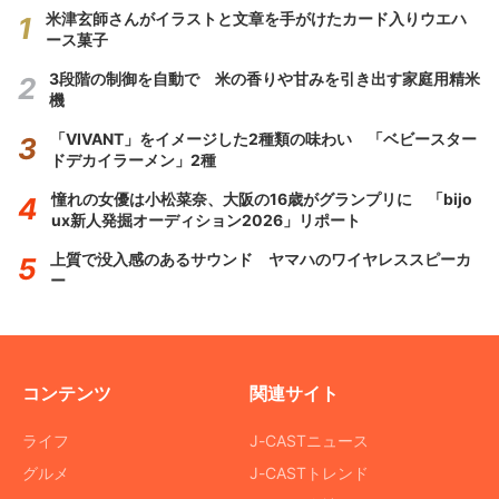
米津玄師さんがイラストと文章を手がけたカード入りウエハ
ース菓子
3段階の制御を自動で 米の香りや甘みを引き出す家庭用精米
機
「VIVANT」をイメージした2種類の味わい 「ベビースター
ドデカイラーメン」2種
憧れの女優は小松菜奈、大阪の16歳がグランプリに 「bijo
ux新人発掘オーディション2026」リポート
上質で没入感のあるサウンド ヤマハのワイヤレススピーカ
ー
コンテンツ
関連サイト
ライフ
J-CASTニュース
グルメ
J-CASTトレンド