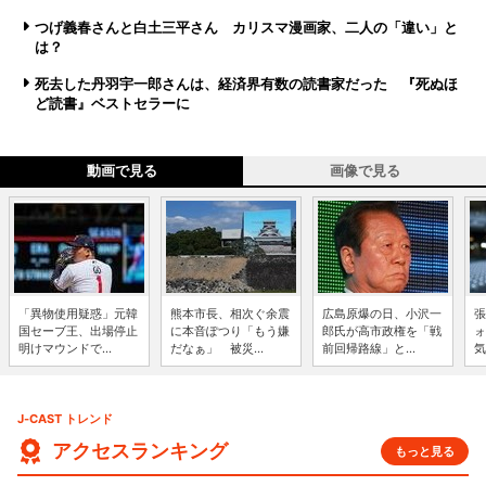
つげ義春さんと白土三平さん カリスマ漫画家、二人の「違い」と
は？
死去した丹羽宇一郎さんは、経済界有数の読書家だった 『死ぬほ
ど読書』ベストセラーに
動画で見る
画像で見る
「異物使用疑惑」元韓
熊本市長、相次ぐ余震
広島原爆の日、小沢一
張
国セーブ王、出場停止
に本音ぽつり「もう嫌
郎氏が高市政権を「戦
ォ
明けマウンドで...
だなぁ」 被災...
前回帰路線」と...
気
J-CAST トレンド
アクセスランキング
もっと見る