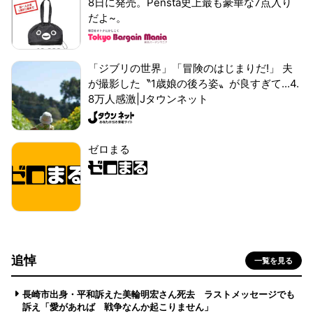
8日に発売。Pensta史上最も豪華な7点入り
だよ~。
「ジブリの世界」「冒険のはじまりだ!」 夫
が撮影した〝1歳娘の後ろ姿〟が良すぎて...4.
8万人感激|Jタウンネット
ゼロまる
追悼
一覧を見る
長崎市出身・平和訴えた美輪明宏さん死去 ラストメッセージでも
訴え「愛があれば 戦争なんか起こりません」