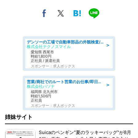
デンソーの工場で自動車部品の外観検査/denso aichi
＞
株式会社テクノスマイル
愛知県 西尾市
時給1,800円
正社員 / 派遣社員
スポンサー：求人ボックス
営業/商社でのルート営業のお仕事/即日勤務可/車通勤可/営業
＞
株式会社パソナ
福岡県 北九州市
時給1,506円
正社員
スポンサー：求人ボックス
姉妹サイト
Suicaのペンギン"夏のラッキーバッグ"が8月