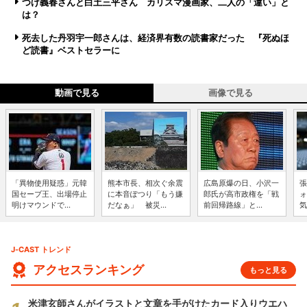
つげ義春さんと白土三平さん カリスマ漫画家、二人の「違い」と
は？
死去した丹羽宇一郎さんは、経済界有数の読書家だった 『死ぬほ
ど読書』ベストセラーに
動画で見る
画像で見る
「異物使用疑惑」元韓
熊本市長、相次ぐ余震
広島原爆の日、小沢一
張
国セーブ王、出場停止
に本音ぽつり「もう嫌
郎氏が高市政権を「戦
ォ
明けマウンドで...
だなぁ」 被災...
前回帰路線」と...
気
J-CAST トレンド
アクセスランキング
もっと見る
米津玄師さんがイラストと文章を手がけたカード入りウエハ