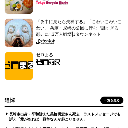
「夜中に見たら失神する」「こわいこわいこ
わい」 兵庫・尼崎の公園に佇む〝謎すぎる
顔〟に1.3万人戦慄|Jタウンネット
ゼロまる
追悼
一覧を見る
長崎市出身・平和訴えた美輪明宏さん死去 ラストメッセージでも
訴え「愛があれば 戦争なんか起こりません」