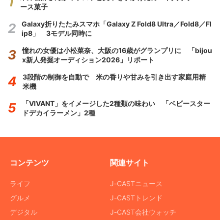
ース菓子
Galaxy折りたたみスマホ「Galaxy Z Fold8 Ultra／Fold8／Fl
ip8」 3モデル同時に
憧れの女優は小松菜奈、大阪の16歳がグランプリに 「bijou
x新人発掘オーディション2026」リポート
3段階の制御を自動で 米の香りや甘みを引き出す家庭用精
米機
「VIVANT」をイメージした2種類の味わい 「ベビースター
ドデカイラーメン」2種
コンテンツ
関連サイト
ライフ
J-CASTニュース
グルメ
J-CASTトレンド
デジタル
J-CAST会社ウォッチ