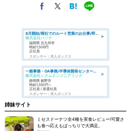
8月開始/商社でのルート営業のお仕事/即日勤務可/車通勤可/営業
＞
株式会社パソナ
福岡県 北九州市
時給1,506円
正社員
スポンサー：求人ボックス
一般事務・OA事務/半導体開発センター内で事務&軽作業スタッフ、募集
＞
株式会社シスムエンジニアリング
静岡県 裾野市
時給1,550円～
正社員 / 派遣社員
スポンサー：求人ボックス
姉妹サイト
ミセスドーナツ全4種を実食レビュー!可愛さ
も食べ応えもばっちりで大満足。