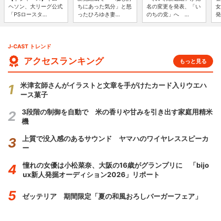
ヘソン、大リーグ公式
ちにあった気分」と怒
名の変更を発表、「い
女
「PSロースタ...
ったひろゆき妻...
のちの党」へ ...
発
J-CAST トレンド
アクセスランキング
もっと見る
米津玄師さんがイラストと文章を手がけたカード入りウエハ
ース菓子
3段階の制御を自動で 米の香りや甘みを引き出す家庭用精米
機
上質で没入感のあるサウンド ヤマハのワイヤレススピーカ
ー
憧れの女優は小松菜奈、大阪の16歳がグランプリに 「bijo
ux新人発掘オーディション2026」リポート
ゼッテリア 期間限定「夏の和風おろしバーガーフェア」