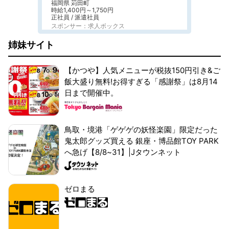
福岡県 苅田町
時給1,400円～1,750円
正社員 / 派遣社員
スポンサー：求人ボックス
姉妹サイト
【かつや】人気メニューが税抜150円引き&ご
飯大盛り無料!お得すぎる「感謝祭」は8月14
日まで開催中。
鳥取・境港「ゲゲゲの妖怪楽園」限定だった
鬼太郎グッズ買える 銀座・博品館TOY PARK
へ急げ【8/8~31】|Jタウンネット
ゼロまる