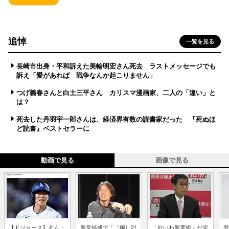
追悼
一覧を見る
長崎市出身・平和訴えた美輪明宏さん死去 ラストメッセージでも
訴え「愛があれば 戦争なんか起こりません」
つげ義春さんと白土三平さん カリスマ漫画家、二人の「違い」と
は？
死去した丹羽宇一郎さんは、経済界有数の読書家だった 『死ぬほ
ど読書』ベストセラーに
動画で見る
画像で見る
【ドジャース】キム・
新党結成で「「騙し討
「れいわ新選組」が党
登