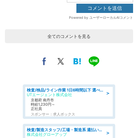
全てのコメントを見る
検査/検品/ライン作業 1日6時間以下 選べる勤務時間 土日祝休 明るい髪色OK
＞
UTエージェント株式会社
京都府 南丹市
時給1,230円～
正社員
スポンサー：求人ボックス
検査/製造スタッフ/工場・製造系 週払いOK 土日休み プラスチック製品組立 チェック
＞
株式会社グローアップ