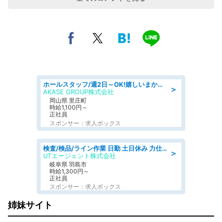
ホールスタッフ/週2日～OK!嬉しいまかない付き/岡山県/浅口郡里庄町
＞
AKASE GROUP株式会社
岡山県 里庄町
時給1,100円～
正社員
スポンサー：求人ボックス
検査/検品/ライン作業 日勤 土日休み 力仕事ほぼなし 座り作業メイン 検品·検査
＞
UTエージェント株式会社
岐阜県 羽島市
時給1,300円～
正社員
スポンサー：求人ボックス
姉妹サイト