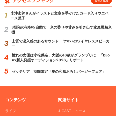
アクセスランキング
もっと見る
米津玄師さんがイラストと文章を手がけたカード入りウエハ
ース菓子
3段階の制御を自動で 米の香りや甘みを引き出す家庭用精米
機
上質で没入感のあるサウンド ヤマハのワイヤレススピーカ
ー
憧れの女優は小松菜奈、大阪の16歳がグランプリに 「bijo
ux新人発掘オーディション2026」リポート
ゼッテリア 期間限定「夏の和風おろしバーガーフェア」
コンテンツ
関連サイト
ライフ
J-CASTニュース