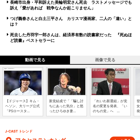
長崎市出身・平和訴えた美輪明宏さん死去 ラストメッセージでも
訴え「愛があれば 戦争なんか起こりません」
つげ義春さんと白土三平さん カリスマ漫画家、二人の「違い」と
は？
死去した丹羽宇一郎さんは、経済界有数の読書家だった 『死ぬほ
ど読書』ベストセラーに
動画で見る
画像で見る
【ドジャース】キム・
新党結成で「「騙し討
「れいわ新選組」が党
登
ヘソン、大リーグ公式
ちにあった気分」と怒
名の変更を発表、「い
女
「PSロースタ...
ったひろゆき妻...
のちの党」へ ...
発
J-CAST トレンド