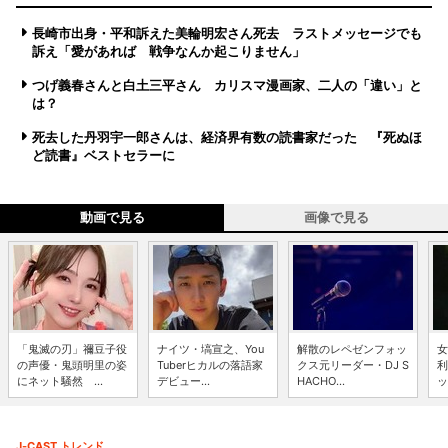
長崎市出身・平和訴えた美輪明宏さん死去 ラストメッセージでも
訴え「愛があれば 戦争なんか起こりません」
つげ義春さんと白土三平さん カリスマ漫画家、二人の「違い」と
は？
死去した丹羽宇一郎さんは、経済界有数の読書家だった 『死ぬほ
ど読書』ベストセラーに
動画で見る
画像で見る
「鬼滅の刃」禰豆子役
ナイツ・塙宣之、You
解散のレペゼンフォッ
女
の声優・鬼頭明里の姿
Tuberヒカルの落語家
クス元リーダー・DJ S
利
にネット騒然 ...
デビュー...
HACHO...
ッ
J-CAST トレンド