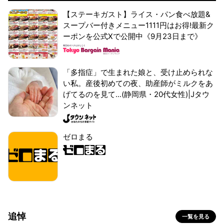
【ステーキガスト】ライス・パン食べ放題&
スープバー付きメニュー1111円はお得!最新ク
ーポンを公式Xで公開中《9月23日まで》
「多指症」で生まれた娘と、受け止められな
い私。産後初めての夜、助産師がミルクをあ
げてるのを見て...(静岡県・20代女性)|Jタウ
ンネット
ゼロまる
追悼
一覧を見る