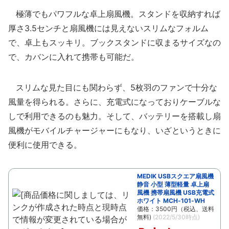
極薄でもパワフルな卓上扇風機。スタンドを収納すれば
厚さ3.5センチと扇風機には見えないスリムなフォルム
で、卓上もスッキリ。ブックスタンドに収まるサイズなの
で、カバンに入れて携帯も可能だ。
スリムな見た目にも関わらず、5枚羽のファンで十分な
風量を得られる。さらに、充電式になっておりケーブルな
しで利用できるのも魅力。そして、バッテリーを搭載し扇
風機がモバイルチャージャーにもなり、いざというときに
便利に使用できる。
MEDIK USBスクエア扇風機
静音 小型 薄型軽量 卓上扇
風機 携帯扇風機 USB充電式
ホワイト MCH-101-WH
価格：3500円（税込、送料
無料)
(2022/5/30時点)