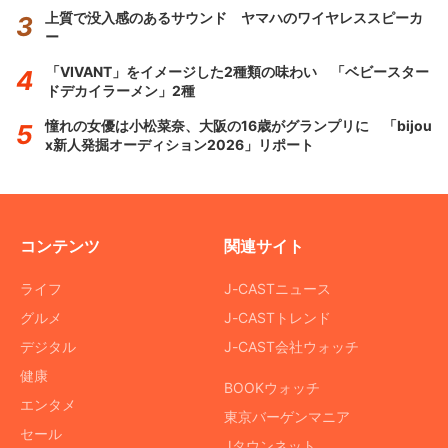
上質で没入感のあるサウンド ヤマハのワイヤレススピーカ
ー
「VIVANT」をイメージした2種類の味わい 「ベビースター
ドデカイラーメン」2種
憧れの女優は小松菜奈、大阪の16歳がグランプリに 「bijou
x新人発掘オーディション2026」リポート
コンテンツ
関連サイト
ライフ
J-CASTニュース
グルメ
J-CASTトレンド
デジタル
J-CAST会社ウォッチ
健康
BOOKウォッチ
エンタメ
東京バーゲンマニア
セール
Jタウンネット