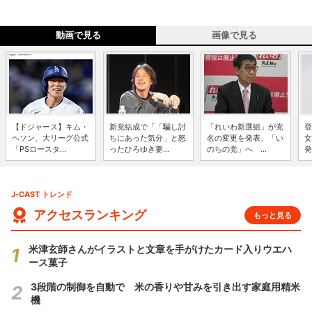
動画で見る
画像で見る
【ドジャース】キム・
新党結成で「「騙し討
「れいわ新選組」が党
登
ヘソン、大リーグ公式
ちにあった気分」と怒
名の変更を発表、「い
女
「PSロースタ...
ったひろゆき妻...
のちの党」へ ...
発
J-CAST トレンド
アクセスランキング
もっと見る
米津玄師さんがイラストと文章を手がけたカード入りウエハ
ース菓子
3段階の制御を自動で 米の香りや甘みを引き出す家庭用精米
機