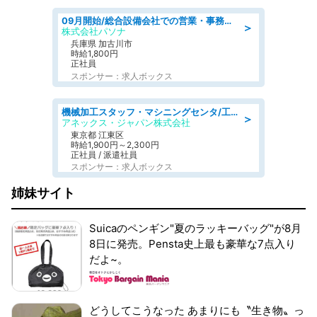
09月開始/総合設備会社での営業・事務のお仕事/車通勤可/賞与あり/営業/営業事務
＞
株式会社パソナ
兵庫県 加古川市
時給1,800円
正社員
スポンサー：求人ボックス
機械加工スタッフ・マシニングセンタ/工業系卒歓迎/未経験OK/急募/学歴不問/土日祝休みあり
＞
アネックス・ジャパン株式会社
東京都 江東区
時給1,900円～2,300円
正社員 / 派遣社員
スポンサー：求人ボックス
姉妹サイト
Suicaのペンギン"夏のラッキーバッグ"が8月
8日に発売。Pensta史上最も豪華な7点入り
だよ~。
どうしてこうなった あまりにも〝生き物〟っ