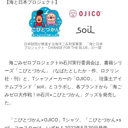
【海と日本プロジェクト】
日本財団が推進する海洋ごみ対策事業、「海と日本
プロジェクト・CHANGE FOR THE BLUE」の一環
海ごみゼロプロジェクトin石川実行委員会は、書籍シリ
ーズ「こびとづかん」（なばたとしたか・作、ロクリン
社・刊）と、Tシャツメーカーの「OJICO」、珪藻土アイ
テムブランド「soil」とコラボし、各ブランドから「海ご
みゼロ大作戦！in石川×こびとづかん」グッズを発売し
た。
「こびとづかん×OJICO」Tシャツ、「こびとづかん×s
oil」コースターは、いずれも2022年5月30日発売。