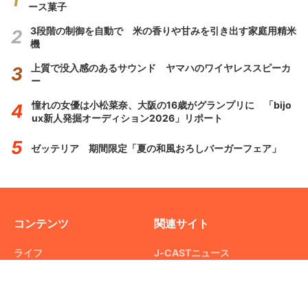
ース菓子
3段階の制御を自動で 米の香りや甘みを引き出す家庭用精米
機
上質で没入感のあるサウンド ヤマハのワイヤレススピーカ
ー
憧れの女優は小松菜奈、大阪の16歳がグランプリに 「bijo
ux新人発掘オーディション2026」リポート
ゼッテリア 期間限定「夏の和風おろしバーガーフェア」
コンテンツ
関連サイト
ライフ
J-CASTニュース
グルメ
J-CASTトレンド
デジタル
J-CAST会社ウォッチ