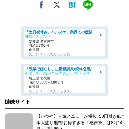
「土日祝休み」ヘルスケア業界での産業保健師業務/看護師/高時給/未経験OK/要資格:正看護師
＞
株式会社パソナ
愛知県 名古屋市
時給2,300円
正社員
スポンサー：求人ボックス
「残業ほぼなし」生活相談員/資格必須/正職員/日勤のみ/デイサービス
＞
有限会社TCSやすらぎグループ/デイサービスやすらぎ
埼玉県 宮代町
時給1,160円～1,800円
正社員
スポンサー：求人ボックス
姉妹サイト
【かつや】人気メニューが税抜150円引き&ご
飯大盛り無料!お得すぎる「感謝祭」は8月14
日まで開催中。