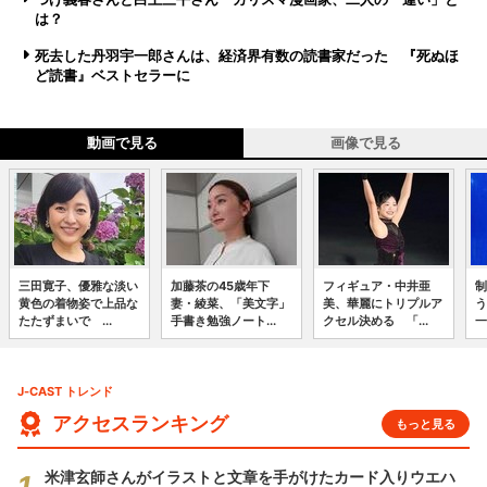
は？
死去した丹羽宇一郎さんは、経済界有数の読書家だった 『死ぬほ
ど読書』ベストセラーに
動画で見る
画像で見る
三田寛子、優雅な淡い
加藤茶の45歳年下
フィギュア・中井亜
制
黄色の着物姿で上品な
妻・綾菜、「美文字」
美、華麗にトリプルア
う
たたずまいで ...
手書き勉強ノート...
クセル決める 「...
一
J-CAST トレンド
アクセスランキング
もっと見る
米津玄師さんがイラストと文章を手がけたカード入りウエハ