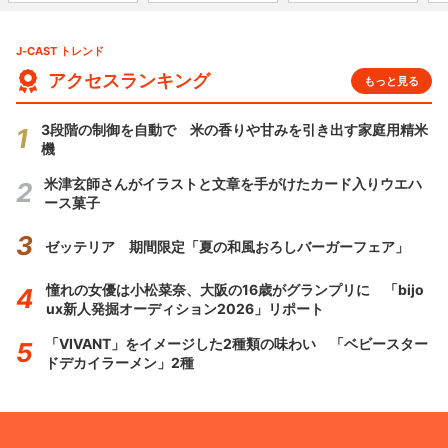
J-CAST トレンド
アクセスランキング
もっと見る
3段階の制御を自動で 米の香りや甘みを引き出す家庭用精米
機
米津玄師さんがイラストと文章を手がけたカード入りウエハ
ース菓子
ゼッテリア 期間限定「夏の和風おろしバーガーフェア」
憧れの女優は小松菜奈、大阪の16歳がグランプリに 「bijo
ux新人発掘オーディション2026」リポート
「VIVANT」をイメージした2種類の味わい 「ベビースター
ドデカイラーメン」2種