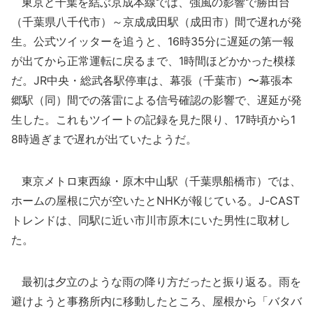
東京と千葉を結ぶ京成本線では、強風の影響で勝田台
（千葉県八千代市）～京成成田駅（成田市）間で遅れが発
生。公式ツイッターを追うと、16時35分に遅延の第一報
が出てから正常運転に戻るまで、1時間ほどかかった模様
だ。JR中央・総武各駅停車は、幕張（千葉市）〜幕張本
郷駅（同）間での落雷による信号確認の影響で、遅延が発
生した。これもツイートの記録を見た限り、17時頃から1
8時過ぎまで遅れが出ていたようだ。
東京メトロ東西線・原木中山駅（千葉県船橋市）では、
ホームの屋根に穴が空いたとNHKが報じている。J-CAST
トレンドは、同駅に近い市川市原木にいた男性に取材し
た。
最初は夕立のような雨の降り方だったと振り返る。雨を
避けようと事務所内に移動したところ、屋根から「バタバ