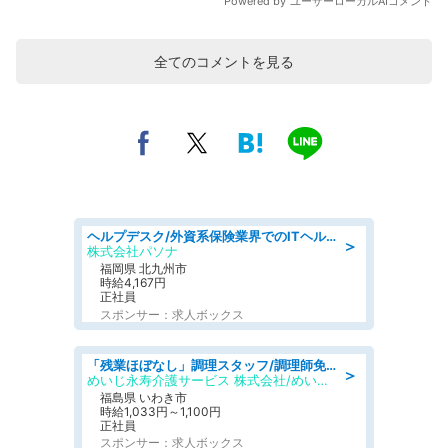
全てのコメントを見る
ヘルプデスク/外資系保険業界でのITヘルプデスク業務/駅近/即日勤務可/ヘルプデスク
＞
株式会社パソナ
福岡県 北九州市
時給4,167円
正社員
スポンサー：求人ボックス
「残業ほぼなし」調理スタッフ/調理師免許必須/正職員/日勤のみ/住宅型有料老人ホーム
＞
めいじ永寿介護サービス 株式会社/めいじ永寿介護サービスセンター
福島県 いわき市
時給1,033円～1,100円
正社員
スポンサー：求人ボックス