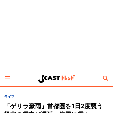
ライフ
「ゲリラ豪雨」首都圏を1日2度襲う