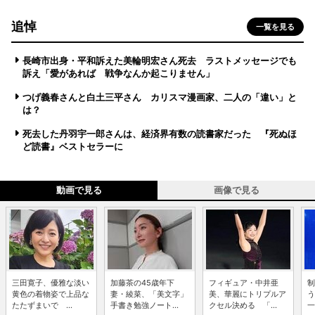
追悼
一覧を見る
長崎市出身・平和訴えた美輪明宏さん死去 ラストメッセージでも
訴え「愛があれば 戦争なんか起こりません」
つげ義春さんと白土三平さん カリスマ漫画家、二人の「違い」と
は？
死去した丹羽宇一郎さんは、経済界有数の読書家だった 『死ぬほ
ど読書』ベストセラーに
動画で見る
画像で見る
三田寛子、優雅な淡い
加藤茶の45歳年下
フィギュア・中井亜
制
黄色の着物姿で上品な
妻・綾菜、「美文字」
美、華麗にトリプルア
う
たたずまいで ...
手書き勉強ノート...
クセル決める 「...
一