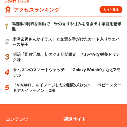
J-CAST トレンド
アクセスランキング
もっと見る
3段階の制御を自動で 米の香りや甘みを引き出す家庭用精米
機
米津玄師さんがイラストと文章を手がけたカード入りウエハ
ース菓子
明治「即攻元気」初のグミ期間限定 さわやかな栄養ドリン
ク味
サムスンのスマートウォッチ 「Galaxy Watch9」など2モ
デル
「VIVANT」をイメージした2種類の味わい 「ベビースター
ドデカイラーメン」2種
コンテンツ
関連サイト