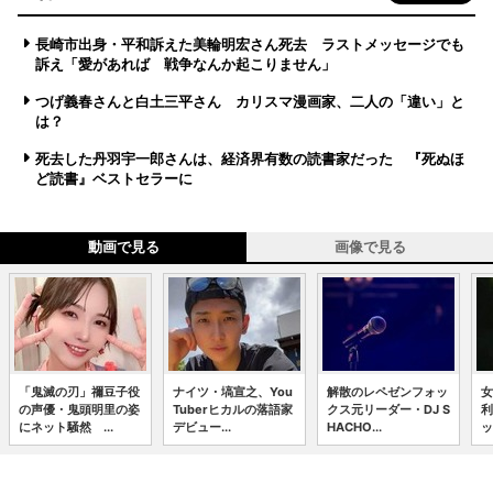
長崎市出身・平和訴えた美輪明宏さん死去 ラストメッセージでも
訴え「愛があれば 戦争なんか起こりません」
つげ義春さんと白土三平さん カリスマ漫画家、二人の「違い」と
は？
死去した丹羽宇一郎さんは、経済界有数の読書家だった 『死ぬほ
ど読書』ベストセラーに
動画で見る
画像で見る
「鬼滅の刃」禰豆子役
ナイツ・塙宣之、You
解散のレペゼンフォッ
女
の声優・鬼頭明里の姿
Tuberヒカルの落語家
クス元リーダー・DJ S
利
にネット騒然 ...
デビュー...
HACHO...
ッ