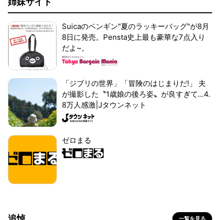
姉妹サイト
Suicaのペンギン"夏のラッキーバッグ"が8月
8日に発売。Pensta史上最も豪華な7点入り
だよ~。
「ジブリの世界」「冒険のはじまりだ!」 夫
が撮影した〝1歳娘の後ろ姿〟が良すぎて...4.
8万人感激|Jタウンネット
ゼロまる
追悼
一覧を見る