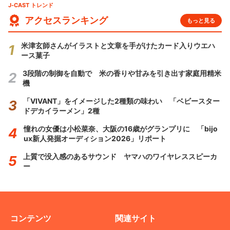
J-CAST トレンド
アクセスランキング
もっと見る
米津玄師さんがイラストと文章を手がけたカード入りウエハ
ース菓子
3段階の制御を自動で 米の香りや甘みを引き出す家庭用精米
機
「VIVANT」をイメージした2種類の味わい 「ベビースター
ドデカイラーメン」2種
憧れの女優は小松菜奈、大阪の16歳がグランプリに 「bijo
ux新人発掘オーディション2026」リポート
上質で没入感のあるサウンド ヤマハのワイヤレススピーカ
ー
コンテンツ
関連サイト