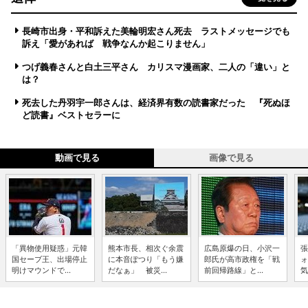
長崎市出身・平和訴えた美輪明宏さん死去 ラストメッセージでも
訴え「愛があれば 戦争なんか起こりません」
つげ義春さんと白土三平さん カリスマ漫画家、二人の「違い」と
は？
死去した丹羽宇一郎さんは、経済界有数の読書家だった 『死ぬほ
ど読書』ベストセラーに
動画で見る
画像で見る
「異物使用疑惑」元韓
熊本市長、相次ぐ余震
広島原爆の日、小沢一
張
国セーブ王、出場停止
に本音ぽつり「もう嫌
郎氏が高市政権を「戦
ォ
明けマウンドで...
だなぁ」 被災...
前回帰路線」と...
気