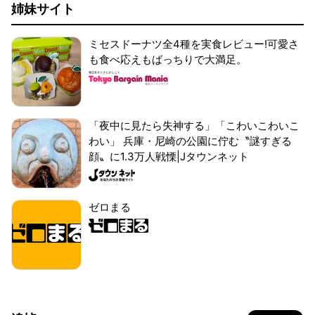
姉妹サイト
ミセスドーナツ全4種を実食レビュー!可愛さ
も食べ応えもばっちりで大満足。
「夜中に見たら失神する」「こわいこわいこ
わい」 兵庫・尼崎の公園に佇む〝謎すぎる
顔〟に1.3万人戦慄|Jタウンネット
ゼロまる