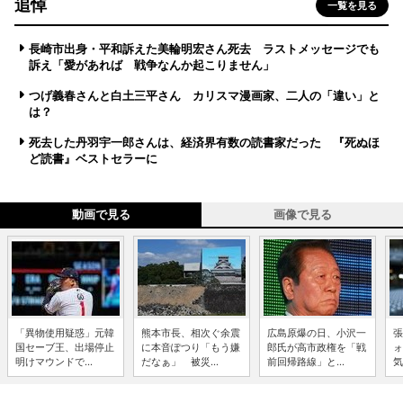
追悼
一覧を見る
長崎市出身・平和訴えた美輪明宏さん死去 ラストメッセージでも
訴え「愛があれば 戦争なんか起こりません」
つげ義春さんと白土三平さん カリスマ漫画家、二人の「違い」と
は？
死去した丹羽宇一郎さんは、経済界有数の読書家だった 『死ぬほ
ど読書』ベストセラーに
動画で見る
画像で見る
「異物使用疑惑」元韓
熊本市長、相次ぐ余震
広島原爆の日、小沢一
張
国セーブ王、出場停止
に本音ぽつり「もう嫌
郎氏が高市政権を「戦
ォ
明けマウンドで...
だなぁ」 被災...
前回帰路線」と...
気