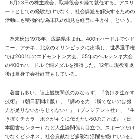
6月23日の株主総会、取締役会を経て就任する。アスリ
ートとしての経験だけでなく、社会課題を解決するための
活動にも積極的な為末氏の知見を経営に生かす、という。
為末氏は1978年、広島県生まれ。400mハードルでシド
ニー、アテネ、北京のオリンピックに出場し、世界選手権
では2001年のエドモントン大会、05年のヘルシンキ大会
の400mハードルで銅メダルを獲得した。12年に現役引退
後は自身で会社経営もしている。
著書も多い。陸上競技関係のみならず、『負けを生かす
技術』（朝日新聞出版）、『諦める力 〈勝てないのは努
力が足りないからじゃない〉』（プレジデント社）、『生
き抜くチカラ ボクがキミに伝えたい50のことば』（日
本図書センター）など人生論関係も目立つ。スポーツだけ
でなくビジネス、社会貢献など多彩な活躍を続けている。