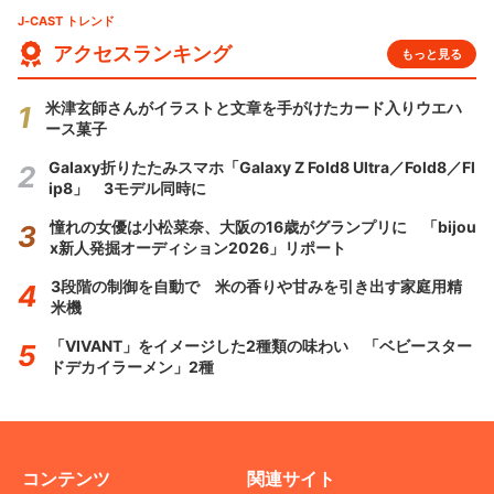
J-CAST トレンド
アクセスランキング
もっと見る
米津玄師さんがイラストと文章を手がけたカード入りウエハ
ース菓子
Galaxy折りたたみスマホ「Galaxy Z Fold8 Ultra／Fold8／Fl
ip8」 3モデル同時に
憧れの女優は小松菜奈、大阪の16歳がグランプリに 「bijou
x新人発掘オーディション2026」リポート
3段階の制御を自動で 米の香りや甘みを引き出す家庭用精
米機
「VIVANT」をイメージした2種類の味わい 「ベビースター
ドデカイラーメン」2種
コンテンツ
関連サイト