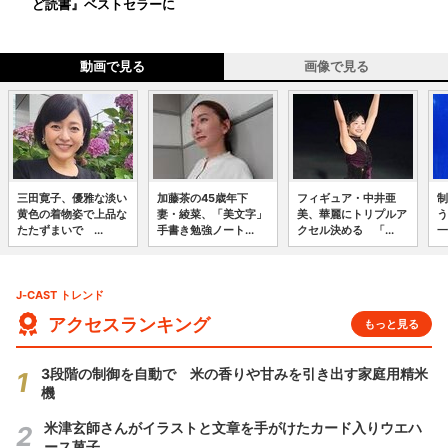
ど読書』ベストセラーに
動画で見る
画像で見る
三田寛子、優雅な淡い
加藤茶の45歳年下
フィギュア・中井亜
制
黄色の着物姿で上品な
妻・綾菜、「美文字」
美、華麗にトリプルア
う
たたずまいで ...
手書き勉強ノート...
クセル決める 「...
一
J-CAST トレンド
アクセスランキング
もっと見る
3段階の制御を自動で 米の香りや甘みを引き出す家庭用精米
機
米津玄師さんがイラストと文章を手がけたカード入りウエハ
ース菓子