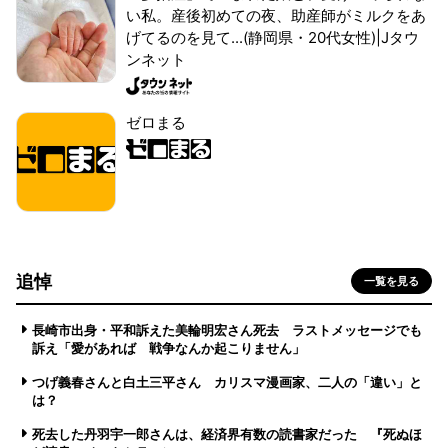
い私。産後初めての夜、助産師がミルクをあ
げてるのを見て...(静岡県・20代女性)|Jタウ
ンネット
ゼロまる
追悼
一覧を見る
長崎市出身・平和訴えた美輪明宏さん死去 ラストメッセージでも
訴え「愛があれば 戦争なんか起こりません」
つげ義春さんと白土三平さん カリスマ漫画家、二人の「違い」と
は？
死去した丹羽宇一郎さんは、経済界有数の読書家だった 『死ぬほ