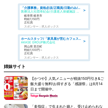
「介護事務」資格必須/正職員/日勤のみ/介護老人保健施設
＞
医療法人社団幸紀会/介護老人保健施設 グリーンビラ安江
岐阜県 岐阜市
時給1,150円
正社員
スポンサー：求人ボックス
ホールスタッフ/「家具屋が営むカフェスタッフ!」週2日～OK!嬉しいまかない付き/岡山県/浅口郡里庄町
＞
AKASE GROUP株式会社
岡山県 里庄町
時給1,100円～
正社員
スポンサー：求人ボックス
姉妹サイト
【かつや】人気メニューが税抜150円引き&ご
飯大盛り無料!お得すぎる「感謝祭」は8月14
日まで開催中。
「多指症」で生まれた娘と、受け止められな