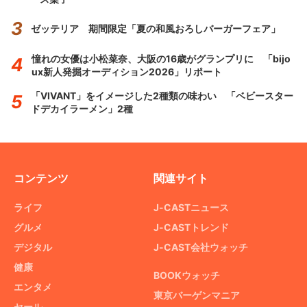
ゼッテリア 期間限定「夏の和風おろしバーガーフェア」
憧れの女優は小松菜奈、大阪の16歳がグランプリに 「bijo
ux新人発掘オーディション2026」リポート
「VIVANT」をイメージした2種類の味わい 「ベビースター
ドデカイラーメン」2種
コンテンツ
関連サイト
ライフ
J-CASTニュース
グルメ
J-CASTトレンド
デジタル
J-CAST会社ウォッチ
健康
BOOKウォッチ
エンタメ
東京バーゲンマニア
セール