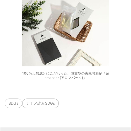
100％天然成分にこだわった、設置型の害虫忌避剤「ar
omapack(アロマパック)」
SDGs
ナナメ読みSDGs