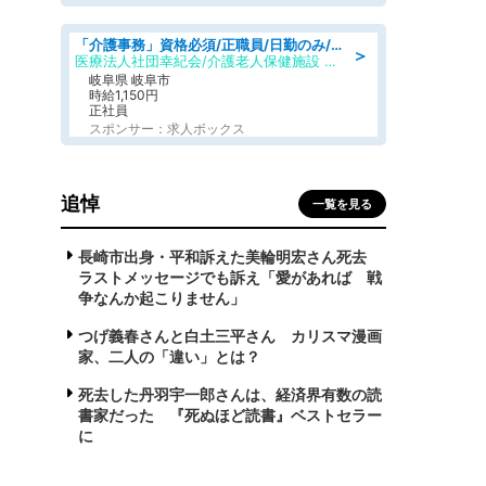
「介護事務」資格必須/正職員/日勤のみ/介護老人保健施設
＞
医療法人社団幸紀会/介護老人保健施設 グリーンビラ安江
岐阜県 岐阜市
時給1,150円
正社員
スポンサー：求人ボックス
追悼
一覧を見る
長崎市出身・平和訴えた美輪明宏さん死去
ラストメッセージでも訴え「愛があれば 戦
争なんか起こりません」
つげ義春さんと白土三平さん カリスマ漫画
家、二人の「違い」とは？
死去した丹羽宇一郎さんは、経済界有数の読
書家だった 『死ぬほど読書』ベストセラー
に