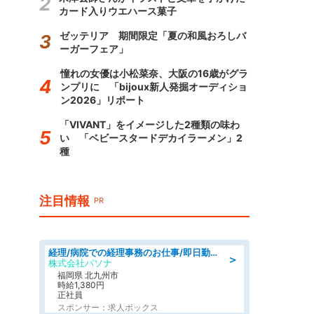
カード入りウエハース菓子
ゼッテリア 期間限定「夏の和風おろしバ
ーガーフェア」
憧れの女優は小松菜奈、大阪の16歳がグラ
ンプリに 「bijoux新人発掘オーディショ
ン2026」リポート
「VIVANT」をイメージした2種類の味わ
い 「ベビースタードデカイラーメン」2
種
注目情報
PR
経理/病院での経理事務のお仕事/即日勤務可/車通勤可/経理/一般事務
＞
株式会社パソナ
福岡県 北九州市
時給1,380円
正社員
スポンサー：求人ボックス