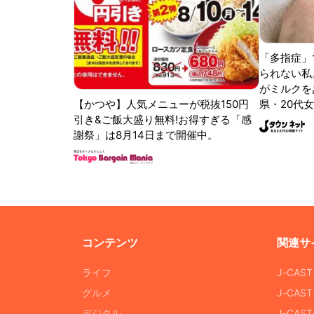
「多指症」
られない私
がミルクをあ
【かつや】人気メニューが税抜150円
県・20代女
引き&ご飯大盛り無料!お得すぎる「感
謝祭」は8月14日まで開催中。
コンテンツ
関連サ
ライフ
J-CAS
グルメ
J-CAS
デジタル
J-CA