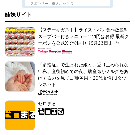
スポンサー：求人ボックス
姉妹サイト
【ステーキガスト】ライス・パン食べ放題&
スープバー付きメニュー1111円はお得!最新ク
ーポンを公式Xで公開中《9月23日まで》
「多指症」で生まれた娘と、受け止められな
い私。産後初めての夜、助産師がミルクをあ
げてるのを見て...(静岡県・20代女性)|Jタウ
ンネット
ゼロまる