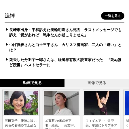
追悼
一覧を見る
長崎市出身・平和訴えた美輪明宏さん死去 ラストメッセージでも
訴え「愛があれば 戦争なんか起こりません」
つげ義春さんと白土三平さん カリスマ漫画家、二人の「違い」と
は？
死去した丹羽宇一郎さんは、経済界有数の読書家だった 『死ぬほ
ど読書』ベストセラーに
動画で見る
画像で見る
三田寛子、優雅な淡い
加藤茶の45歳年下
フィギュア・中井亜
制
黄色の着物姿で上品な
妻・綾菜、「美文字」
美、華麗にトリプルア
う