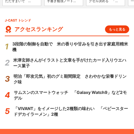
たたずまいで ...
手書き勉強ノート...
クセル決める 「...
一
J-CAST トレンド
アクセスランキング
もっと見る
3段階の制御を自動で 米の香りや甘みを引き出す家庭用精米
機
米津玄師さんがイラストと文章を手がけたカード入りウエハ
ース菓子
明治「即攻元気」初のグミ期間限定 さわやかな栄養ドリン
ク味
サムスンのスマートウォッチ 「Galaxy Watch9」など2モ
デル
「VIVANT」をイメージした2種類の味わい 「ベビースター
ドデカイラーメン」2種