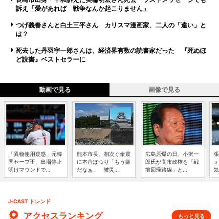
訴え「愛があれば 戦争なんか起こりません」
つげ義春さんと白土三平さん カリスマ漫画家、二人の「違い」と
は？
死去した丹羽宇一郎さんは、経済界有数の読書家だった 『死ぬほ
ど読書』ベストセラーに
動画で見る
画像で見る
「異物使用疑惑」元韓
熊本市長、相次ぐ余震
広島原爆の日、小沢一
張
国セーブ王、出場停止
に本音ぽつり「もう嫌
郎氏が高市政権を「戦
ォ
明けマウンドで...
だなぁ」 被災...
前回帰路線」と...
気
J-CAST トレンド
アクセスランキング
もっと見る