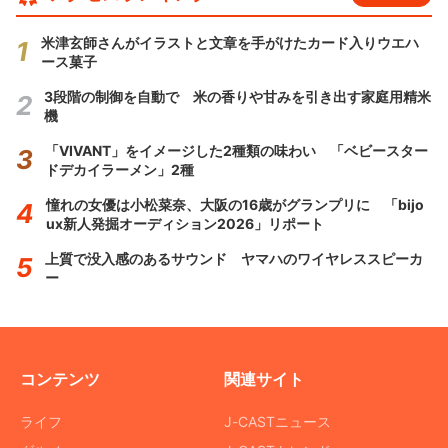
米津玄師さんがイラストと文章を手がけたカード入りウエハ
ース菓子
3段階の制御を自動で 米の香りや甘みを引き出す家庭用精米
機
「VIVANT」をイメージした2種類の味わい 「ベビースター
ドデカイラーメン」2種
憧れの女優は小松菜奈、大阪の16歳がグランプリに 「bijo
ux新人発掘オーディション2026」リポート
上質で没入感のあるサウンド ヤマハのワイヤレススピーカ
ー
コンテンツ
関連サイト
ライフ
J-CASTニュース