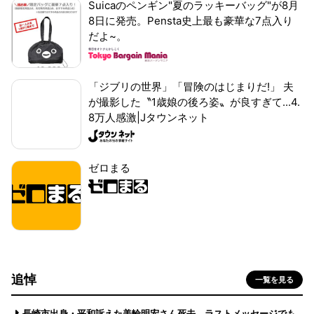
Suicaのペンギン"夏のラッキーバッグ"が8月
8日に発売。Pensta史上最も豪華な7点入り
だよ~。
「ジブリの世界」「冒険のはじまりだ!」 夫
が撮影した〝1歳娘の後ろ姿〟が良すぎて...4.
8万人感激|Jタウンネット
ゼロまる
追悼
一覧を見る
長崎市出身・平和訴えた美輪明宏さん死去 ラストメッセージでも